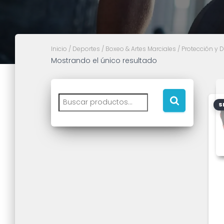
Inicio
/
Deportes
/
Boxeo & Artes Marciales
/
Protección y 
Mostrando el único resultado
S