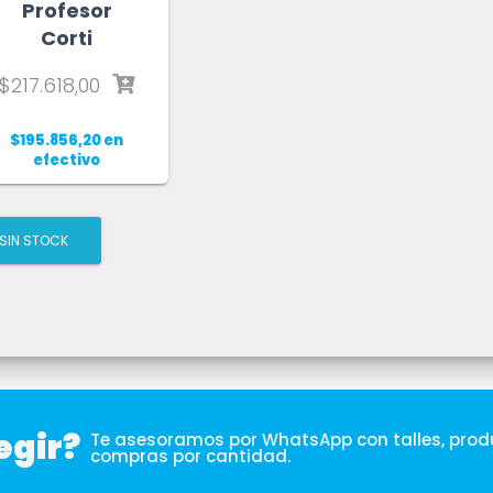
Profesor
Corti
$
217.618,00
$
195.856,20
en
efectivo
SIN STOCK
egir?
Te asesoramos por WhatsApp con talles, produ
compras por cantidad.