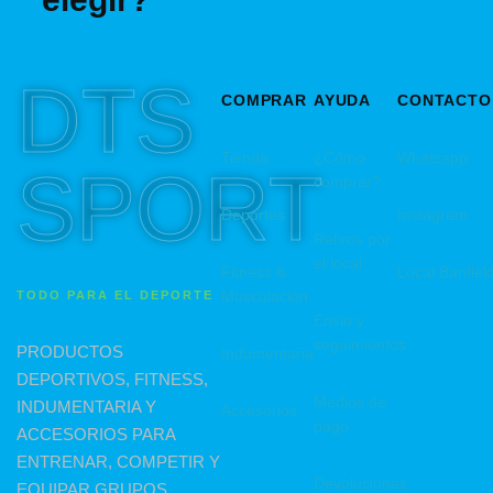
DTS
COMPRAR
AYUDA
CONTACTO
Tienda
¿Cómo
Whatsapp
SPORT
comprar?
Deportes
Instagram
Retiros por
el local
Fitness &
Local Banfiel
Musculación
TODO PARA EL DEPORTE
Envio y
seguimientos
PRODUCTOS
Indumentaria
DEPORTIVOS, FITNESS,
Medios de
INDUMENTARIA Y
Accesorios
pago
ACCESORIOS PARA
ENTRENAR, COMPETIR Y
Devoluciones
EQUIPAR GRUPOS.