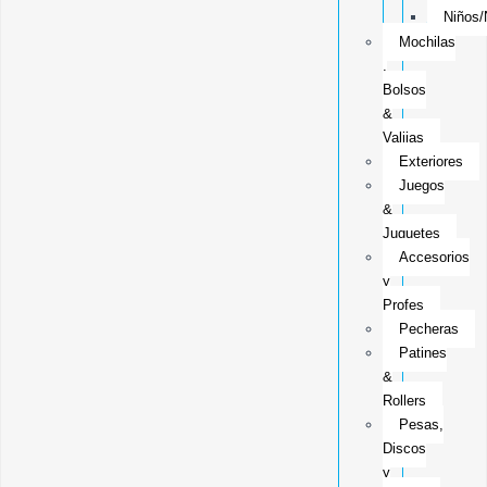
Niños/
Mochilas
,
Bolsos
&
Valijas
Exteriores
Juegos
&
Juguetes
Accesorios
y
Profes
Pecheras
Patines
&
Rollers
Pesas,
Discos
y