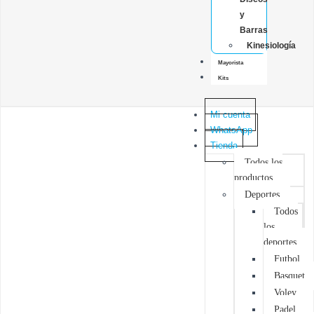
y
Barras
Kinesiología
Mayorista
Kits
Mi cuenta
WhatsApp
Tienda
Todos los
productos
Deportes
Todos
los
deportes
Futbol
Basquet
Voley
Padel