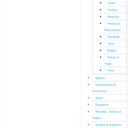
Padel
Hockey
Natación
Fitness &
Musculacion
Handball
Tenis
Rugby
Pilates &
Yoga
Patin
Medias
Indumentaria &
Accesorios
Arcos
Exteriores
Mochilas , Bolsos &
Valijas
Juegos & Juguetes