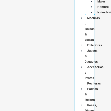
Mujer
Hombre
Niños/Ni
Mochilas
,
Bolsos
&
Valijas
Exteriores
Juegos
&
Juguetes
Accesorios
y
Profes
Pecheras
Patines
&
Rollers
Pesas,
Discos