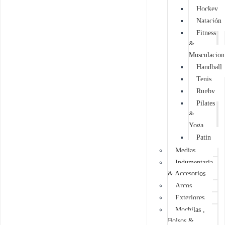
Hockey
Natación
Fitness
&
Musculacion
Handball
Tenis
Rugby
Pilates
&
Yoga
Patin
Medias
Indumentaria
& Accesorios
Arcos
Exteriores
Mochilas ,
Bolsos &