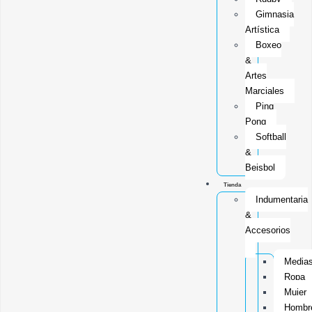
Gimnasia
Artística
Boxeo
&
Artes
Marciales
Ping
Pong
Softball
&
Beisbol
Tienda
Indumentaria
&
Accesorios
Media
Ropa
Mujer
Hombr