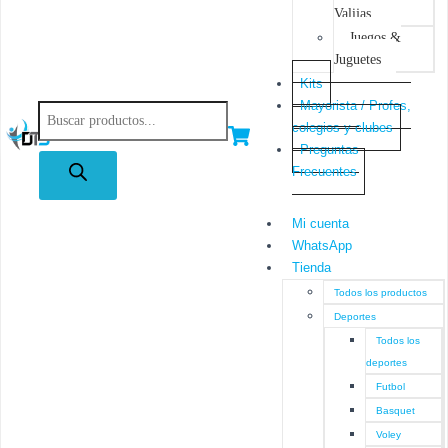
Valijas
Juegos &
Juguetes
Kits
Mayorista / Profes,
colegios y clubes
Preguntas
Frecuentes
Mi cuenta
WhatsApp
Tienda
Todos los productos
Deportes
Todos los
deportes
Futbol
Basquet
Voley