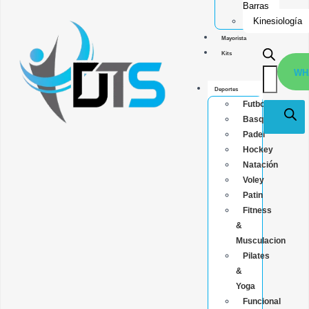
Barras
Kinesiología
Mayorista
Kits
WH
Deportes
Futbol
Basquet
Padel
Hockey
Natación
Voley
Patin
Fitness
&
Musculacion
Pilates
&
Yoga
Funcional