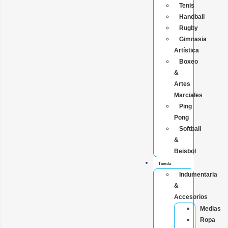
Tenis
Handball
Rugby
Gimnasia
Artística
Boxeo
&
Artes
Marciales
Ping
Pong
Softball
&
Beisbol
Tienda
Indumentaria
&
Accesorios
Medias
Ropa