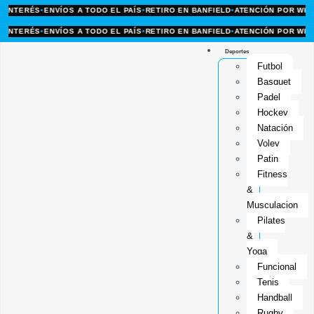
TERÉS
•
ENVÍOS A TODO EL PAÍS
•
RETIRO EN BANFIELD
•
ATENCIÓN POR WHATSA
TERÉS
•
ENVÍOS A TODO EL PAÍS
•
RETIRO EN BANFIELD
•
ATENCIÓN POR WHATSA
Deportes
Futbol
Basquet
Padel
Hockey
Natación
Voley
Patin
Fitness
&
Musculacion
Pilates
&
Yoga
Funcional
Tenis
Handball
Rugby