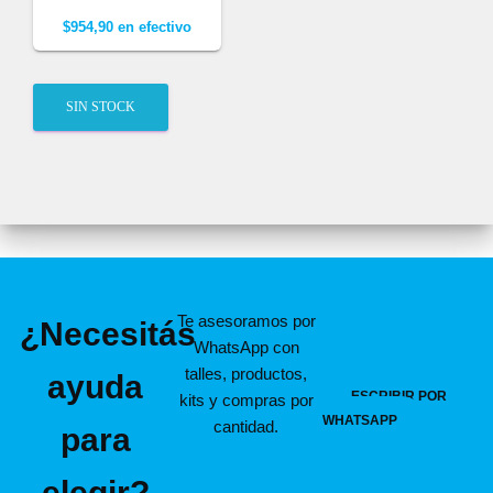
$
954,90
en efectivo
SIN STOCK
Te asesoramos por
¿Necesitás
WhatsApp con
talles, productos,
ayuda
ESCRIBIR POR
kits y compras por
WHATSAPP
cantidad.
para
elegir?