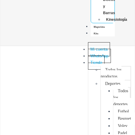
y
Barras
Kinesiología
Mayorista
Kits
Mi cuenta
WhatsApp
Tienda
Todos los
productos
Deportes
Todos
los
deportes
Futbol
Basquet
Voley
Padel