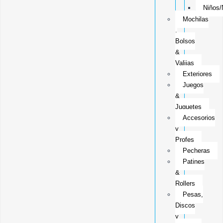
Niños/
Mochilas
,
Bolsos
&
Valijas
Exteriores
Juegos
&
Juguetes
Accesorios
y
Profes
Pecheras
Patines
&
Rollers
Pesas,
Discos
y