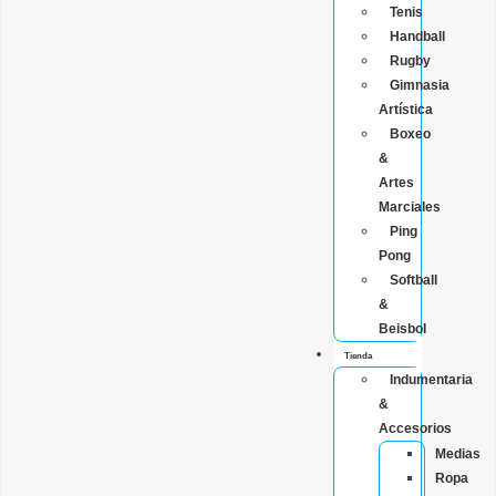
Tenis
Handball
Rugby
Gimnasia
Artística
Boxeo
&
Artes
Marciales
Ping
Pong
Softball
&
Beisbol
Tienda
Indumentaria
&
Accesorios
Medias
Ropa