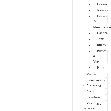
Hockey
Natación
Fitness
&
Musculacion
Handball
Tenis
Rugby
Pilates
&
Yoga
Patin
Medias
Indumentaria
& Accesorios
Arcos
Exteriores
Mochilas ,
Bolsos &