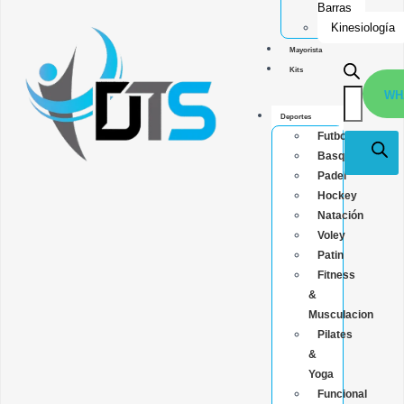
Barras
Kinesiología
Mayorista
Kits
WH
Deportes
Futbol
Basquet
Padel
Hockey
Natación
Voley
Patin
Fitness
&
Musculacion
Pilates
&
Yoga
Funcional