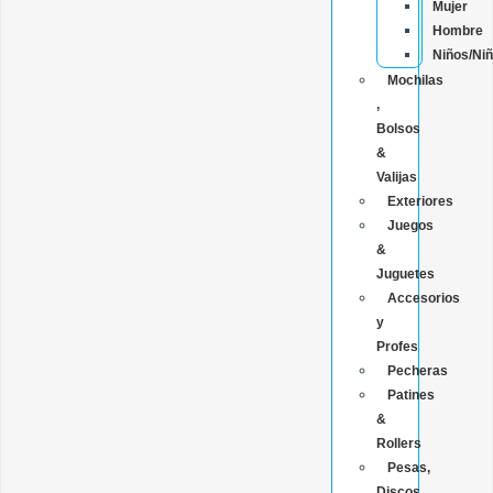
Mujer
Hombre
Niños/Ni
Mochilas
,
Bolsos
&
Valijas
Exteriores
Juegos
&
Juguetes
Accesorios
y
Profes
Pecheras
Patines
&
Rollers
Pesas,
Discos