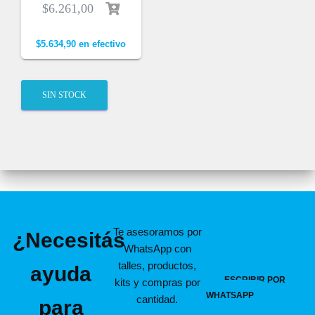
$
6.261,00
$
5.634,90
en efectivo
SIN STOCK
Te asesoramos por
¿Necesitás
WhatsApp con
talles, productos,
ayuda
ESCRIBIR POR
kits y compras por
WHATSAPP
cantidad.
para