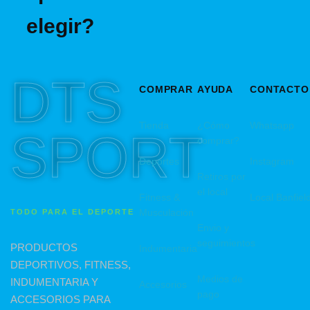
elegir?
DTS
COMPRAR
AYUDA
CONTACTO
Tienda
¿Cómo
Whatsapp
SPORT
comprar?
Deportes
Instagram
Retiros por
el local
Fitness &
Local Banfiel
Musculación
TODO PARA EL DEPORTE
Envio y
seguimientos
PRODUCTOS
Indumentaria
DEPORTIVOS, FITNESS,
Medios de
INDUMENTARIA Y
Accesorios
pago
ACCESORIOS PARA