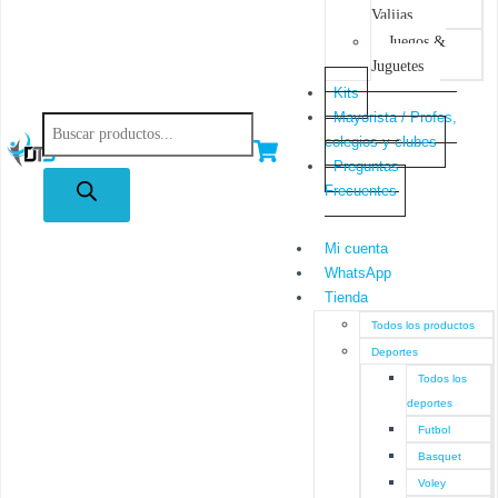
Valijas
Juegos &
Juguetes
Kits
Mayorista / Profes,
colegios y clubes
Preguntas
Frecuentes
Mi cuenta
WhatsApp
Tienda
Todos los productos
Deportes
Todos los
deportes
Futbol
Basquet
Voley