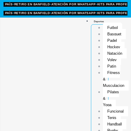
AÍS
•
RETIRO EN BANFIELD
•
ATENCIÓN POR WHATSAPP
•
KITS PARA PROFES Y C
AÍS
•
RETIRO EN BANFIELD
•
ATENCIÓN POR WHATSAPP
•
KITS PARA PROFES Y C
Deportes
Futbol
Basquet
Padel
Hockey
Natación
Voley
Patin
Fitness
&
Musculacion
Pilates
&
Yoga
Funcional
Tenis
Handball
Rugby