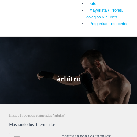
Kits
Mayorista / Profes,
colegios y clubes
Preguntas Frecuentes
árbitro
Inicio
/ Productos etiquetados “árbitro”
Mostrando los 3 resultados