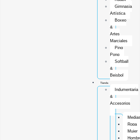
Gimnasia
Artística
Boxeo
&
Artes
Marciales
Ping
Pong
Softball
&
Beisbol
Tienda
Indumentaria
&
Accesorios
Media
Ropa
Mujer
Hombr