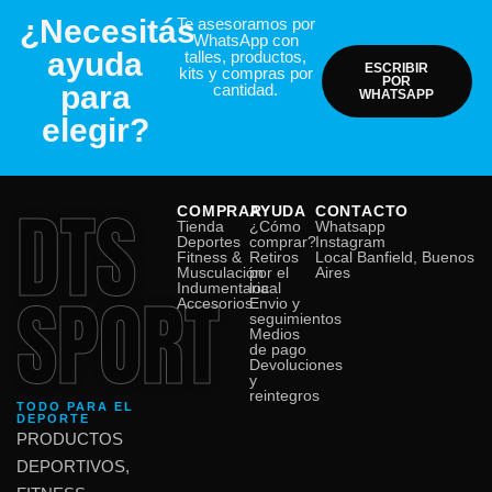
¿Necesitás
Te asesoramos por
WhatsApp con
ayuda
talles, productos,
ESCRIBIR
kits y compras por
POR
para
cantidad.
WHATSAPP
elegir?
DTS
COMPRAR
AYUDA
CONTACTO
Tienda
¿Cómo
Whatsapp
Deportes
comprar?
Instagram
Fitness &
Retiros
Local Banfield, Buenos
Musculación
por el
Aires
SPORT
Indumentaria
local
Accesorios
Envio y
seguimientos
Medios
de pago
Devoluciones
y
reintegros
TODO PARA EL
DEPORTE
PRODUCTOS
DEPORTIVOS,