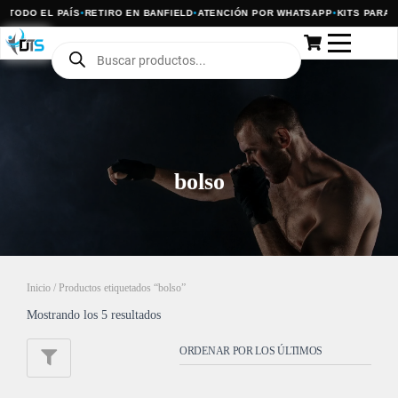
TODO EL PAÍS
•
RETIRO EN BANFIELD
•
ATENCIÓN POR WHATSAPP
•
KITS PARA P
bolso
Inicio
/ Productos etiquetados “bolso”
Mostrando los 5 resultados