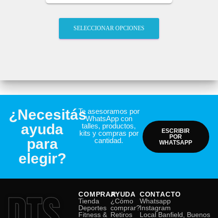
SELECCIONAR OPCIONES
¿Necesitás
Te asesoramos por
WhatsApp con
ayuda
talles, productos,
ESCRIBIR
kits y compras por
POR
para
cantidad.
WHATSAPP
elegir?
DTS
COMPRAR
AYUDA
CONTACTO
Tienda
¿Cómo
Whatsapp
Deportes
comprar?
Instagram
Fitness &
Retiros
Local Banfield, Buenos