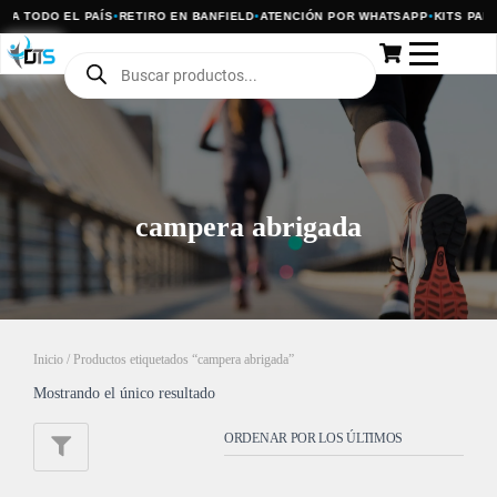
 A TODO EL PAÍS
•
RETIRO EN BANFIELD
•
ATENCIÓN POR WHATSAPP
•
KITS PARA
campera abrigada
Inicio
/ Productos etiquetados “campera abrigada”
Mostrando el único resultado