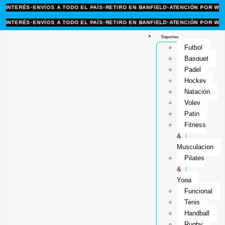
NTERÉS
•
ENVÍOS A TODO EL PAÍS
•
RETIRO EN BANFIELD
•
ATENCIÓN POR WHATS
NTERÉS
•
ENVÍOS A TODO EL PAÍS
•
RETIRO EN BANFIELD
•
ATENCIÓN POR WHATS
Deportes
Futbol
Basquet
Padel
Hockey
Natación
Voley
Patin
Fitness
&
Musculacion
Pilates
&
Yoga
Funcional
Tenis
Handball
Rugby