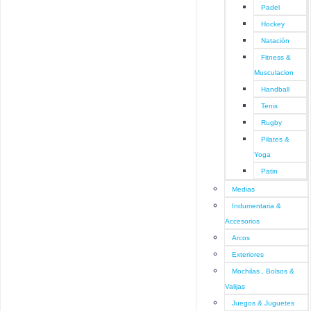
Padel
Hockey
Natación
Fitness &
Musculacion
Handball
Tenis
Rugby
Pilates &
Yoga
Patin
Medias
Indumentaria &
Accesorios
Arcos
Exteriores
Mochilas , Bolsos &
Valijas
Juegos & Juguetes