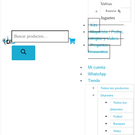
Valijas
Juegos &
Juguetes
Kits
Mayorista / Profes,
colegios y clubes
Preguntas
Frecuentes
Mi cuenta
WhatsApp
Tienda
Todos los productos
Deportes
Todos los
deportes
Futbol
Basquet
Voley