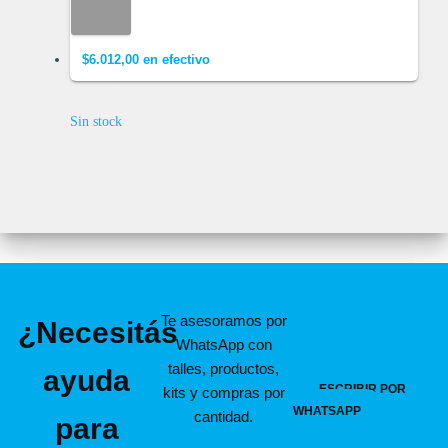
$
6.012,00
en efectivo
Sin stock
Te asesoramos por
¿Necesitás
WhatsApp con
talles, productos,
ayuda
ESCRIBIR POR
kits y compras por
WHATSAPP
cantidad.
para