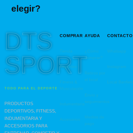
elegir?
DTS
COMPRAR
AYUDA
CONTACTO
Tienda
¿Cómo
Whatsapp
SPORT
comprar?
Deportes
Instagram
Retiros por
el local
Fitness &
Local Banfiel
Musculación
TODO PARA EL DEPORTE
Envio y
seguimientos
PRODUCTOS
Indumentaria
DEPORTIVOS, FITNESS,
Medios de
INDUMENTARIA Y
Accesorios
pago
ACCESORIOS PARA