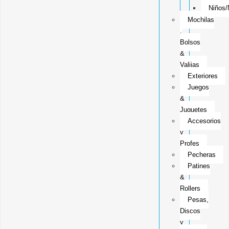
Niños/
Mochilas
,
Bolsos
&
Valijas
Exteriores
Juegos
&
Juguetes
Accesorios
y
Profes
Pecheras
Patines
&
Rollers
Pesas,
Discos
y