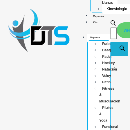
Barras
Kinesiología
Mayorista
Kits
WH
Deportes
Futbol
Basquet
Padel
Hockey
Natación
Voley
Patin
Fitness
&
Musculacion
Pilates
&
Yoga
Funcional