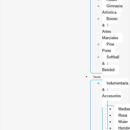
Gimnasia
Artística
Boxeo
&
Artes
Marciales
Ping
Pong
Softball
&
Beisbol
Tienda
Indumentaria
&
Accesorios
Media
Ropa
Mujer
Hombr