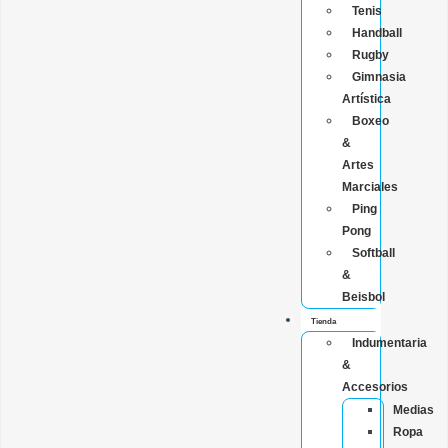
Tenis
Handball
Rugby
Gimnasia
Artística
Boxeo
&
Artes
Marciales
Ping
Pong
Softball
&
Beisbol
Tienda
Indumentaria
&
Accesorios
Medias
Ropa