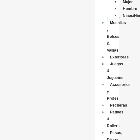
Mujer
Hombre
Niños/Ni
Mochilas
,
Bolsos
&
Valijas
Exteriores
Juegos
&
Juguetes
Accesorios
y
Profes
Pecheras
Patines
&
Rollers
Pesas,
Discos