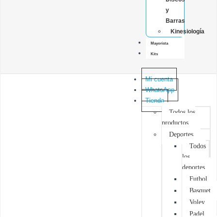
y
Barras
Kinesiología
Mayorista
Kits
Mi cuenta
WhatsApp
Tienda
Todos los
productos
Deportes
Todos
los
deportes
Futbol
Basquet
Voley
Padel