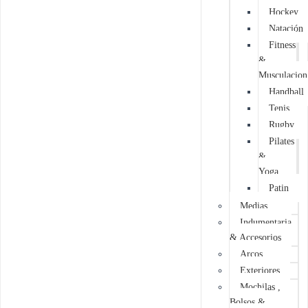
Hockey
Natación
Fitness
&
Musculacion
Handball
Tenis
Rugby
Pilates
&
Yoga
Patin
Medias
Indumentaria
& Accesorios
Arcos
Exteriores
Mochilas ,
Bolsos &