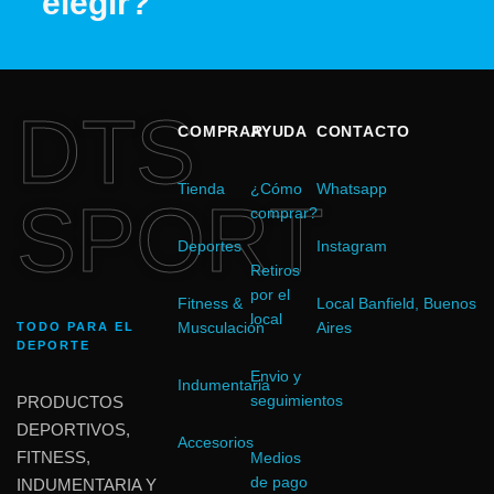
elegir?
DTS
COMPRAR
AYUDA
CONTACTO
Tienda
¿Cómo
Whatsapp
SPORT
comprar?
Deportes
Instagram
Retiros
por el
Fitness &
Local Banfield, Buenos
local
Musculación
Aires
TODO PARA EL
DEPORTE
Envio y
Indumentaria
seguimientos
PRODUCTOS
DEPORTIVOS,
Accesorios
FITNESS,
Medios
de pago
INDUMENTARIA Y