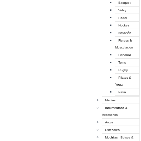
Basquet
Voley
Padel
Hockey
Natación
Fitness &
Musculacion
Handball
Tenis
Rugby
Pilates &
Yoga
Patin
Medias
Indumentaria &
Accesorios
Arcos
Exteriores
Mochilas , Bolsos &