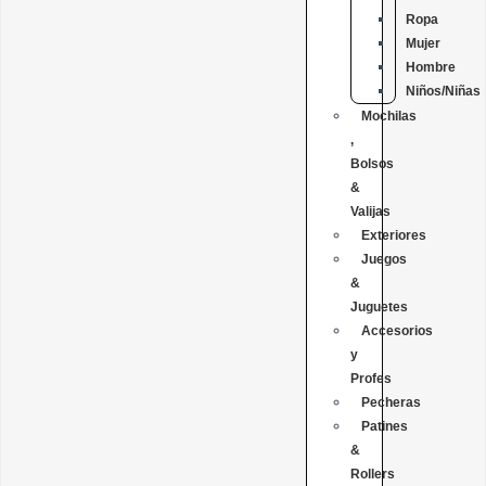
Ropa
Mujer
Hombre
Niños/Niñas
Mochilas
,
Bolsos
&
Valijas
Exteriores
Juegos
&
Juguetes
Accesorios
y
Profes
Pecheras
Patines
&
Rollers