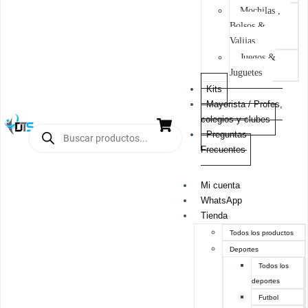
Mochilas ,
Bolsos &
Valijas
Juegos &
Juguetes
Kits
Mayorista / Profes,
colegios y clubes
Preguntas
Frecuentes
Mi cuenta
WhatsApp
Tienda
Todos los productos
Deportes
Todos los
deportes
Futbol