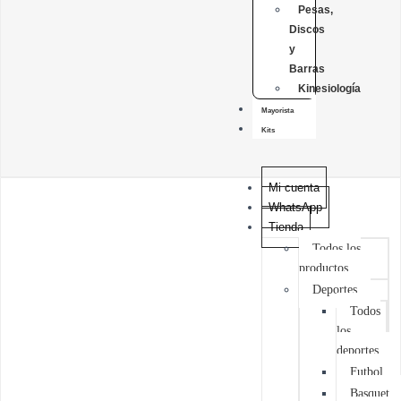
Pesas,
Discos
y
Barras
Kinesiología
Mayorista
Kits
Mi cuenta
WhatsApp
Tienda
Todos los
productos
Deportes
Todos
los
deportes
Futbol
Basquet