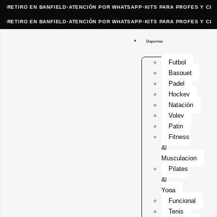
ETIRO EN BANFIELD
•
ATENCIÓN POR WHATSAPP
•
KITS PARA PROFES Y CLUBES
ETIRO EN BANFIELD
•
ATENCIÓN POR WHATSAPP
•
KITS PARA PROFES Y CLUBES
Deportes
Futbol
Basquet
Padel
Hockey
Natación
Voley
Patin
Fitness
&
Musculacion
Pilates
&
Yoga
Funcional
Tenis