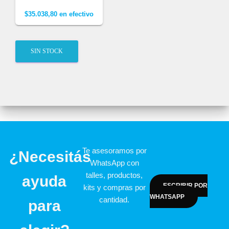
$
35.038,80
en efectivo
SIN STOCK
Te asesoramos por
¿Necesitás
WhatsApp con
talles, productos,
ayuda
ESCRIBIR POR
kits y compras por
WHATSAPP
cantidad.
para