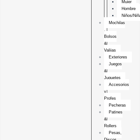
Mujer
Hombre
Niños/Niñ
Mochilas
,
Bolsos
&
Valijas
Exteriores
Juegos
&
Juguetes
Accesorios
y
Profes
Pecheras
Patines
&
Rollers
Pesas,
Discos