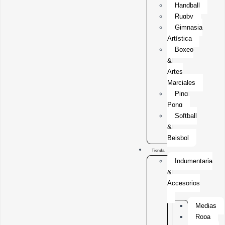
Handball
Rugby
Gimnasia
Artística
Boxeo
&
Artes
Marciales
Ping
Pong
Softball
&
Beisbol
Tienda
Indumentaria
&
Accesorios
Medias
Ropa