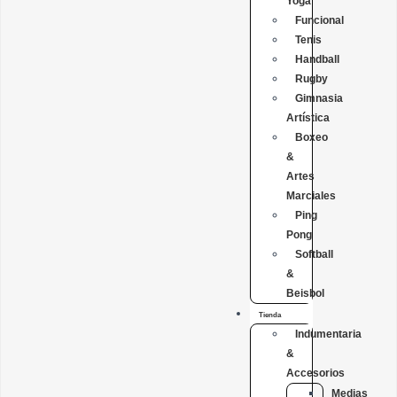
Yoga
Funcional
Tenis
Handball
Rugby
Gimnasia
Artística
Boxeo
&
Artes
Marciales
Ping
Pong
Softball
&
Beisbol
Tienda
Indumentaria
&
Accesorios
Medias