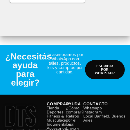
¿Necesitás
Te asesoramos por
WhatsApp con
ayuda
talles, productos,
ESCRIBIR
kits y compras por
POR
para
cantidad.
WHATSAPP
elegir?
DTS
COMPRAR
AYUDA
CONTACTO
Tienda
¿Cómo
Whatsapp
Deportes
comprar?
Instagram
Fitness &
Retiros
Local Banfield, Buenos
Musculación
por el
Aires
Indumentaria
local
Accesorios
Envio y