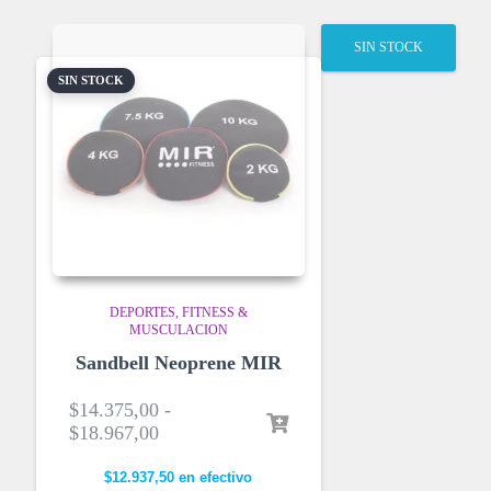
SIN STOCK
SIN STOCK
DEPORTES
FITNESS &
MUSCULACION
Sandbell Neoprene MIR
$
14.375,00
-
$
18.967,00
$
12.937,50
en efectivo