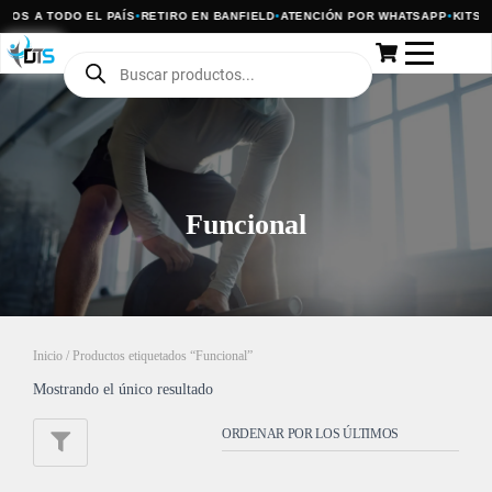
ÍOS A TODO EL PAÍS
•
RETIRO EN BANFIELD
•
ATENCIÓN POR WHATSAPP
•
KITS P
Funcional
Inicio
/ Productos etiquetados “Funcional”
Mostrando el único resultado