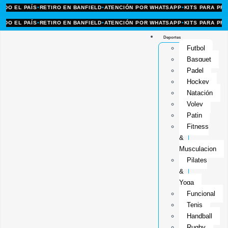
 EL PAÍS
•
RETIRO EN BANFIELD
•
ATENCIÓN POR WHATSAPP
•
KITS PARA PROFES
 EL PAÍS
•
RETIRO EN BANFIELD
•
ATENCIÓN POR WHATSAPP
•
KITS PARA PROFES
Deportes
Futbol
Basquet
Padel
Hockey
Natación
Voley
Patin
Fitness
&
Musculacion
Pilates
&
Yoga
Funcional
Tenis
Handball
Rugby