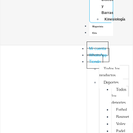
y
Barras
Kinesiología
Mayorista
Kits
Mi cuenta
WhatsApp
Tienda
Todos los
productos
Deportes
Todos
los
deportes
Futbol
Basquet
Voley
Padel