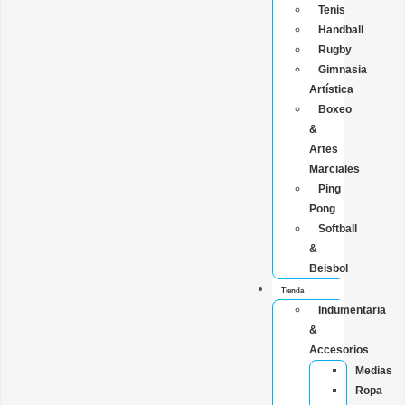
Tenis
Handball
Rugby
Gimnasia
Artística
Boxeo
&
Artes
Marciales
Ping
Pong
Softball
&
Beisbol
Tienda
Indumentaria
&
Accesorios
Medias
Ropa