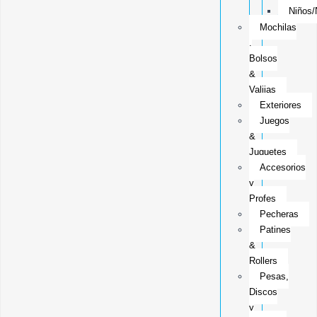
Niños/
Mochilas
,
Bolsos
&
Valijas
Exteriores
Juegos
&
Juguetes
Accesorios
y
Profes
Pecheras
Patines
&
Rollers
Pesas,
Discos
y