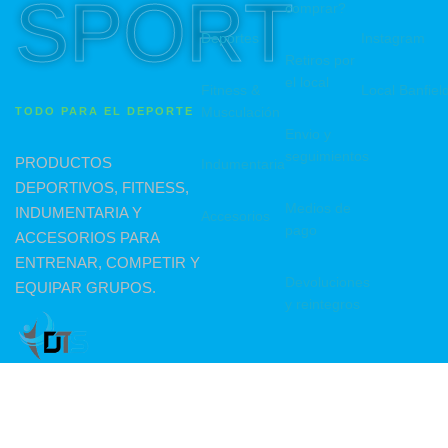
SPORT
comprar?
Deportes
Instagram
Retiros por
el local
Fitness &
Local Banfiel
Musculación
TODO PARA EL DEPORTE
Envio y
seguimientos
PRODUCTOS
Indumentaria
DEPORTIVOS, FITNESS,
Medios de
INDUMENTARIA Y
Accesorios
pago
ACCESORIOS PARA
ENTRENAR, COMPETIR Y
Devoluciones
EQUIPAR GRUPOS.
y reintegros