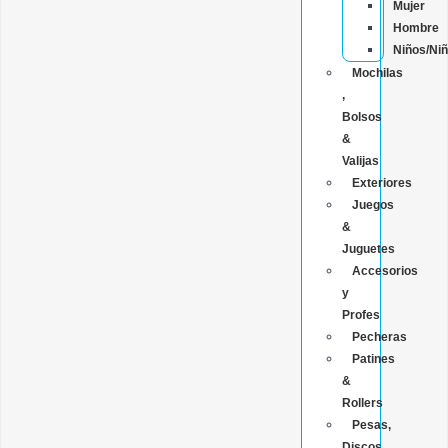
Mujer
Hombre
Niños/Ni
Mochilas
,
Bolsos
&
Valijas
Exteriores
Juegos
&
Juguetes
Accesorios
y
Profes
Pecheras
Patines
&
Rollers
Pesas,
Discos