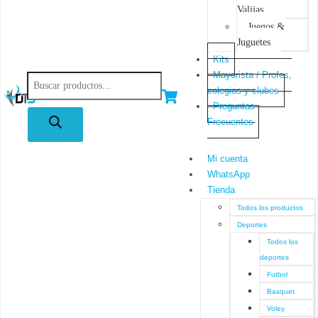
Valijas
Juegos &
Juguetes
Kits
Mayorista / Profes,
colegios y clubes
Preguntas
Frecuentes
Mi cuenta
WhatsApp
Tienda
Todos los productos
Deportes
Todos los
deportes
Futbol
Basquet
Voley