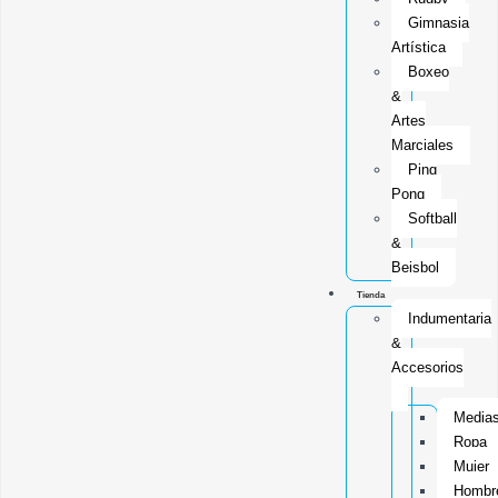
Gimnasia
Artística
Boxeo
&
Artes
Marciales
Ping
Pong
Softball
&
Beisbol
Tienda
Indumentaria
&
Accesorios
Media
Ropa
Mujer
Hombr