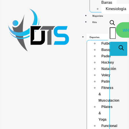
Barras
Kinesiología
Mayorista
Kits
WH
Deportes
Futbol
Basquet
Padel
Hockey
Natación
Voley
Patin
Fitness
&
Musculacion
Pilates
&
Yoga
Funcional