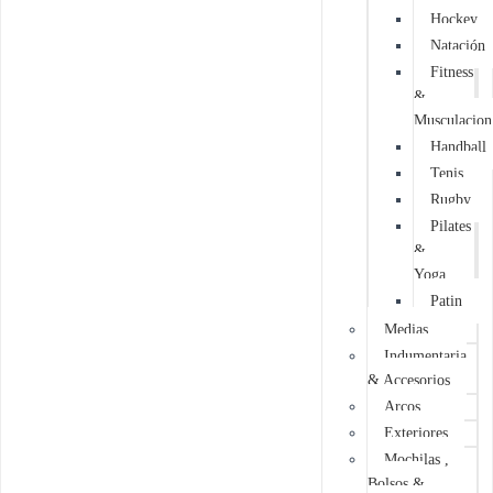
Hockey
Natación
Fitness
&
Musculacion
Handball
Tenis
Rugby
Pilates
&
Yoga
Patin
Medias
Indumentaria
& Accesorios
Arcos
Exteriores
Mochilas ,
Bolsos &