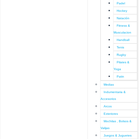
Padel
Hockey
Natación
Fitness &
Musculacion
Handball
Tenis
Rugby
Pilates &
Yoga
Patin
Medias
Indumentaria &
Accesorios
Arcos
Exteriores
Mochilas , Bolsos &
Valijas
Juegos & Juguetes