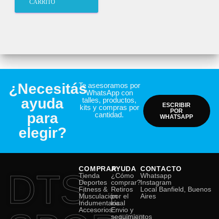
CARRITO
¿Necesitás
Te asesoramos por
WhatsApp con
ayuda
talles, productos,
ESCRIBIR
kits y compras por
POR
para
cantidad.
WHATSAPP
elegir?
COMPRAR
AYUDA
CONTACTO
DTS
Tienda
¿Cómo
Whatsapp
Deportes
comprar?
Instagram
Fitness &
Retiros
Local Banfield, Buenos
Musculación
por el
Aires
Indumentaria
local
Accesorios
Envio y
seguimientos