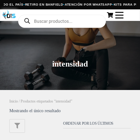
ODO EL PAÍS
•
RETIRO EN BANFIELD
•
ATENCIÓN POR WHATSAPP
•
KITS PARA PRO
intensidad
Inicio
/ Productos etiquetados “intensidad”
Mostrando el único resultado