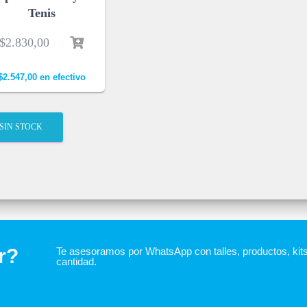
Tenis
$
2.830,00
$
2.547,00
en efectivo
SIN STOCK
r?
Te asesoramos por WhatsApp con talles, productos, kit
cantidad.