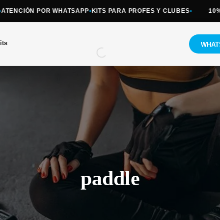
ENCIÓN POR WHATSAPP
•
KITS PARA PROFES Y CLUBES
•
10% O
its
WHAT
paddle