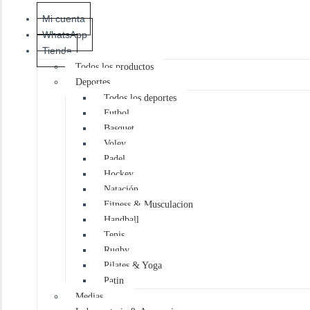
Mi cuenta
WhatsApp
Tienda
Todos los productos
Deportes
Todos los deportes
Futbol
Basquet
Voley
Padel
Hockey
Natación
Fitness & Musculacion
Handball
Tenis
Rugby
Pilates & Yoga
Patin
Medias