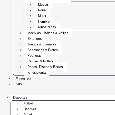
Medias
Ropa
Mujer
Hombre
Niños/Niñas
Mochilas , Bolsos & Valijas
Exteriores
Juegos & Juguetes
Accesorios y Profes
Pecheras
Patines & Rollers
Pesas, Discos y Barras
Kinesiología
Mayorista
Kits
Deportes
Futbol
Basquet
Padel