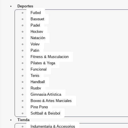
Deportes
Futbol
Basquet
Padel
Hockey
Natación
Voley
Patin
Fitness & Musculacion
Pilates & Yoga
Funcional
Tenis
Handball
Rugby
Gimnasia Artística
Boxeo & Artes Marciales
Ping Pong
Softball & Beisbol
Tienda
Indumentaria & Accesorios