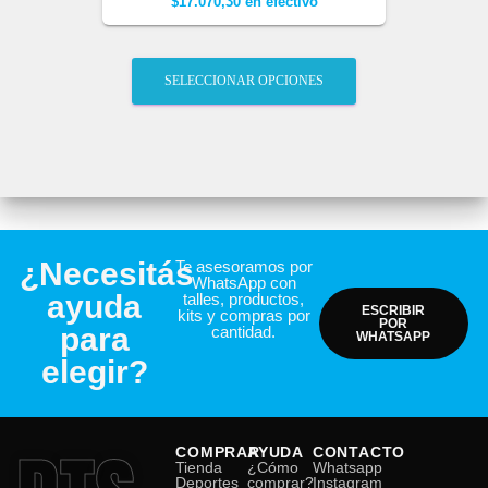
$
17.070,30
en efectivo
SELECCIONAR OPCIONES
¿Necesitás
Te asesoramos por
WhatsApp con
ayuda
talles, productos,
ESCRIBIR
kits y compras por
POR
para
cantidad.
WHATSAPP
elegir?
COMPRAR
AYUDA
CONTACTO
Tienda
¿Cómo
Whatsapp
Deportes
comprar?
Instagram