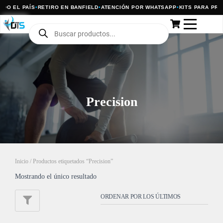
DO EL PAÍS
•
RETIRO EN BANFIELD
•
ATENCIÓN POR WHATSAPP
•
KITS PARA PRO
Precision
Inicio
/ Productos etiquetados “Precision”
Mostrando el único resultado