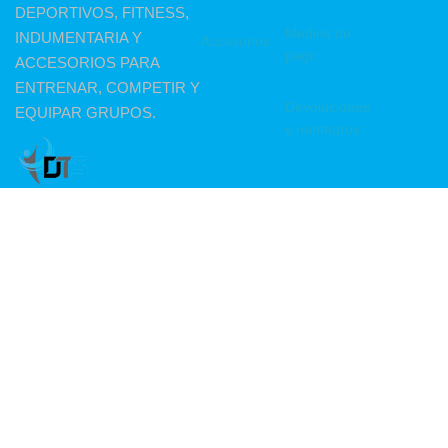
DEPORTIVOS, FITNESS,
Medios de
INDUMENTARIA Y
Accesorios
pago
ACCESORIOS PARA
ENTRENAR, COMPETIR Y
Devoluciones
EQUIPAR GRUPOS.
y reintegros