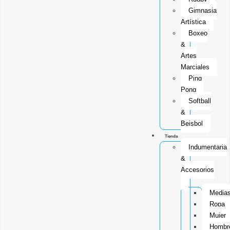
Gimnasia
Artística
Boxeo
&
Artes
Marciales
Ping
Pong
Softball
&
Beisbol
Tienda
Indumentaria
&
Accesorios
Media
Ropa
Mujer
Hombr