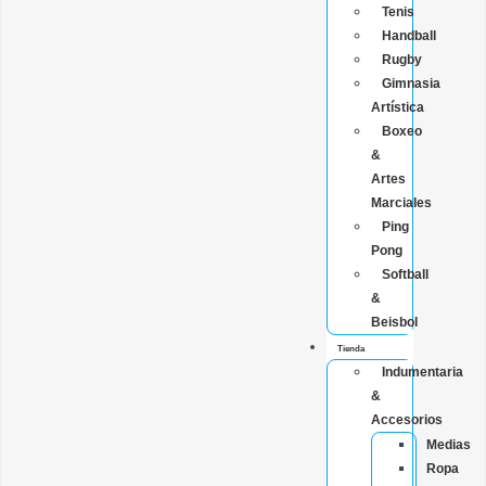
Tenis
Handball
Rugby
Gimnasia
Artística
Boxeo
&
Artes
Marciales
Ping
Pong
Softball
&
Beisbol
Tienda
Indumentaria
&
Accesorios
Medias
Ropa