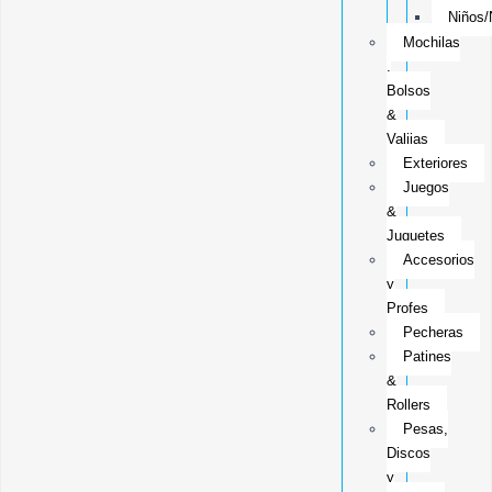
Niños/
Mochilas
,
Bolsos
&
Valijas
Exteriores
Juegos
&
Juguetes
Accesorios
y
Profes
Pecheras
Patines
&
Rollers
Pesas,
Discos
y