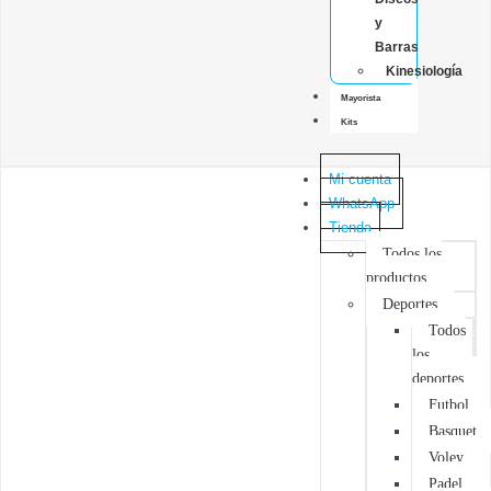
y
Barras
Kinesiología
Mayorista
Kits
Mi cuenta
WhatsApp
Tienda
Todos los
productos
Deportes
Todos
los
deportes
Futbol
Basquet
Voley
Padel