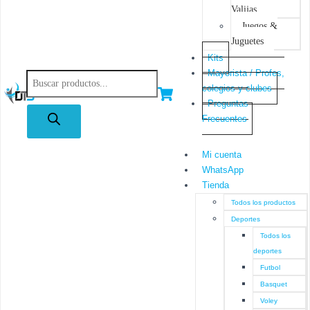
Valijas
Juegos &
Juguetes
Kits
Mayorista / Profes,
colegios y clubes
Preguntas
Frecuentes
Mi cuenta
WhatsApp
Tienda
Todos los productos
Deportes
Todos los
deportes
Futbol
Basquet
Voley