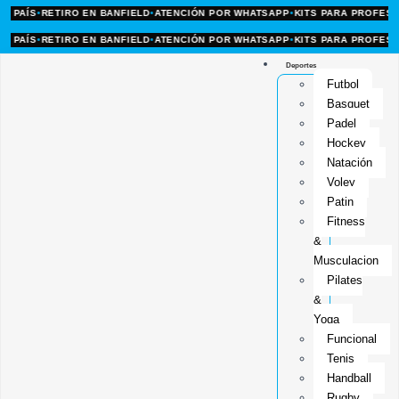
S
•
RETIRO EN BANFIELD
•
ATENCIÓN POR WHATSAPP
•
KITS PARA PROFES Y CLU
S
•
RETIRO EN BANFIELD
•
ATENCIÓN POR WHATSAPP
•
KITS PARA PROFES Y CLU
Deportes
Futbol
Basquet
Padel
Hockey
Natación
Voley
Patin
Fitness
&
Musculacion
Pilates
&
Yoga
Funcional
Tenis
Handball
Rugby