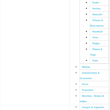
Padel
Hockey
Natación
Fitness &
Musculacion
Handball
Tenis
Rugby
Pilates &
Yoga
Patin
Medias
Indumentaria &
Accesorios
Arcos
Exteriores
Mochilas , Bolsos &
Valijas
Juegos & Juguetes