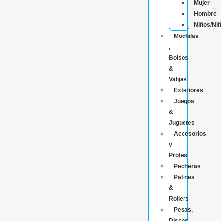
Mujer
Hombre
Niños/Ni
Mochilas
,
Bolsos
&
Valijas
Exteriores
Juegos
&
Juguetes
Accesorios
y
Profes
Pecheras
Patines
&
Rollers
Pesas,
Discos