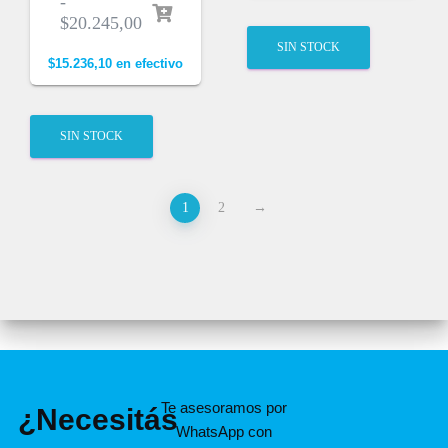
-
$
20.245,00
SIN STOCK
$
15.236,10
en efectivo
SIN STOCK
1
2
→
Te asesoramos por
¿Necesitás
WhatsApp con