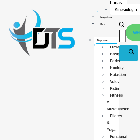
Barras
Kinesiología
Mayorista
Kits
WH
Deportes
Futbol
Basquet
Padel
Hockey
Natación
Voley
Patin
Fitness
&
Musculacion
Pilates
&
Yoga
Funcional