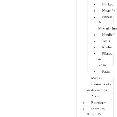
Hockey
Natación
Fitness
&
Musculacion
Handball
Tenis
Rugby
Pilates
&
Yoga
Patin
Medias
Indumentaria
& Accesorios
Arcos
Exteriores
Mochilas ,
Bolsos &