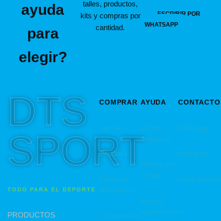
talles, productos,
ayuda
ESCRIBIR POR
kits y compras por
WHATSAPP
cantidad.
para
elegir?
DTS
COMPRAR
AYUDA
CONTACTO
Tienda
¿Cómo
Whatsapp
SPORT
comprar?
Deportes
Instagram
Retiros por
el local
Fitness &
Local Banfiel
Musculación
TODO PARA EL DEPORTE
Envio y
seguimientos
PRODUCTOS
Indumentaria