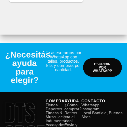
¿Necesitás
Te asesoramos por
WhatsApp con
ayuda
talles, productos,
ESCRIBIR
kits y compras por
POR
para
cantidad.
WHATSAPP
elegir?
DTS
COMPRAR
AYUDA
CONTACTO
Tienda
¿Cómo
Whatsapp
Deportes
comprar?
Instagram
Fitness &
Retiros
Local Banfield, Buenos
Musculación
por el
Aires
Indumentaria
local
Accesorios
Envio y