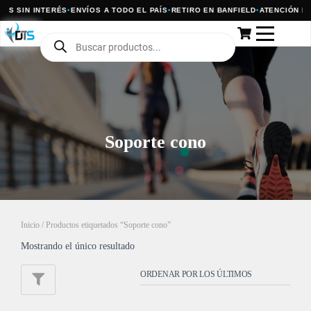
AS SIN INTERÉS
•
ENVÍOS A TODO EL PAÍS
•
RETIRO EN BANFIELD
•
ATENCIÓN PO
Soporte cono
Inicio
/ Productos etiquetados “Soporte cono”
Mostrando el único resultado