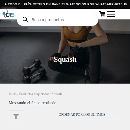
S A TODO EL PAÍS
•
RETIRO EN BANFIELD
•
ATENCIÓN POR WHATSAPP
•
KITS PAR
Squash
Inicio
/ Productos etiquetados “Squash”
Mostrando el único resultado