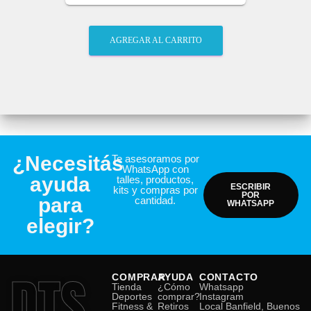
AGREGAR AL CARRITO
¿Necesitás
Te asesoramos por
WhatsApp con
ayuda
talles, productos,
ESCRIBIR
kits y compras por
POR
para
cantidad.
WHATSAPP
elegir?
DTS
COMPRAR
AYUDA
CONTACTO
Tienda
¿Cómo
Whatsapp
Deportes
comprar?
Instagram
Fitness &
Retiros
Local Banfield, Buenos