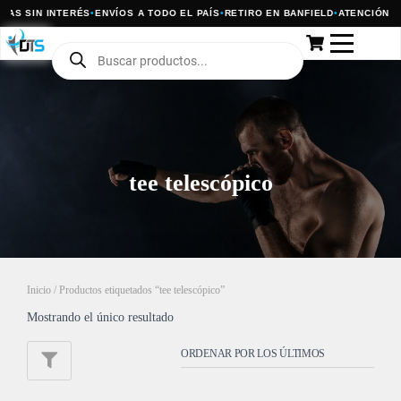
TAS SIN INTERÉS
•
ENVÍOS A TODO EL PAÍS
•
RETIRO EN BANFIELD
•
ATENCIÓN P
tee telescópico
Inicio
/ Productos etiquetados “tee telescópico”
Mostrando el único resultado