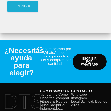
SIN STOCK
¿Necesitás
Te asesoramos por
WhatsApp con
ayuda
talles, productos,
ESCRIBIR
kits y compras por
POR
para
cantidad.
WHATSAPP
elegir?
COMPRAR
AYUDA
CONTACTO
DTS
Tienda
¿Cómo
Whatsapp
Deportes
comprar?
Instagram
Fitness &
Retiros
Local Banfield, Buenos
Musculación
por el
Aires
Indumentaria
local