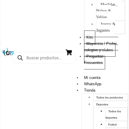
Mochilas ,
Bolsos &
Valijas
Juegos &
Juguetes
Kits
Mayorista / Profes,
colegios y clubes
Preguntas
Frecuentes
Mi cuenta
WhatsApp
Tienda
Todos los productos
Deportes
Todos los
deportes
Futbol