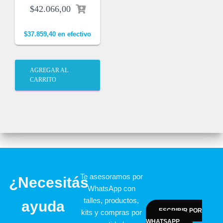
$
42.066,00
$
37.859,40
en efectivo
AGREGAR AL
CARRITO
Te asesoramos por
¿Necesitás
WhatsApp con
talles, productos,
ayuda
ESCRIBIR POR
kits y compras por
WHATSAPP