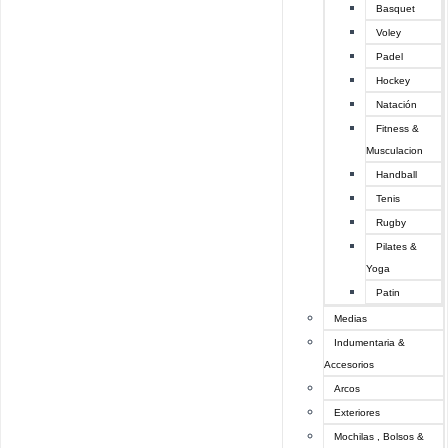
Basquet
Voley
Padel
Hockey
Natación
Fitness &
Musculacion
Handball
Tenis
Rugby
Pilates &
Yoga
Patin
Medias
Indumentaria &
Accesorios
Arcos
Exteriores
Mochilas , Bolsos &