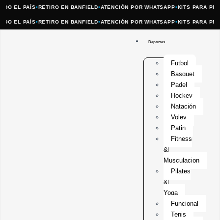
 EL PAÍS
•
RETIRO EN BANFIELD
•
ATENCIÓN POR WHATSAPP
•
KITS PARA PROFES
 EL PAÍS
•
RETIRO EN BANFIELD
•
ATENCIÓN POR WHATSAPP
•
KITS PARA PROFES
Deportes
Futbol
Basquet
Padel
Hockey
Natación
Voley
Patin
Fitness
&
Musculacion
Pilates
&
Yoga
Funcional
Tenis