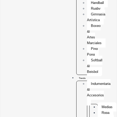
Handball
Rugby
Gimnasia
Artística
Boxeo
&
Artes
Marciales
Ping
Pong
Softball
&
Beisbol
Tienda
Indumentaria
&
Accesorios
Medias
Ropa