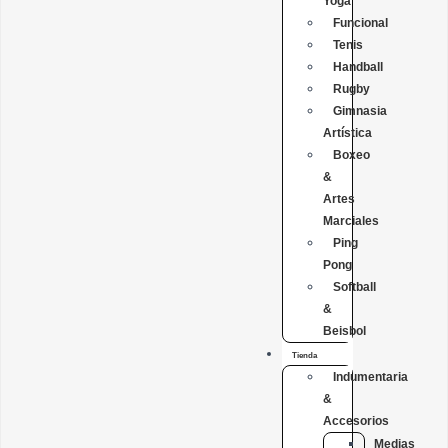
Yoga
Funcional
Tenis
Handball
Rugby
Gimnasia
Artística
Boxeo
&
Artes
Marciales
Ping
Pong
Softball
&
Beisbol
Tienda
Indumentaria
&
Accesorios
Medias