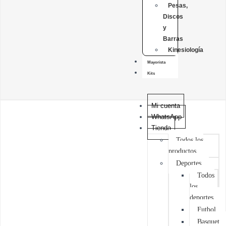
Pesas,
Discos
y
Barras
Kinesiología
Mayorista
Kits
Mi cuenta
WhatsApp
Tienda
Todos los
productos
Deportes
Todos
los
deportes
Futbol
Basquet