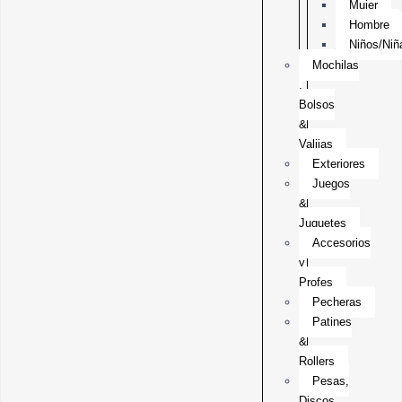
Mujer
Hombre
Niños/Niñ
Mochilas
,
Bolsos
&
Valijas
Exteriores
Juegos
&
Juguetes
Accesorios
y
Profes
Pecheras
Patines
&
Rollers
Pesas,
Discos