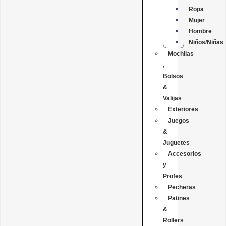
Ropa
Mujer
Hombre
Niños/Niñas
Mochilas
,
Bolsos
&
Valijas
Exteriores
Juegos
&
Juguetes
Accesorios
y
Profes
Pecheras
Patines
&
Rollers