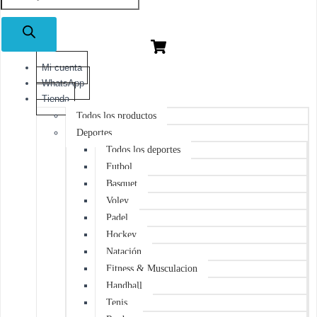
de
productos
Mi cuenta
WhatsApp
Tienda
Todos los productos
Deportes
Todos los deportes
Futbol
Basquet
Voley
Padel
Hockey
Natación
Fitness & Musculacion
Handball
Tenis