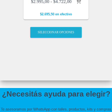
$
2.995,00
-
$
4.722,00
R
a
n
$
2.695,50
en efectivo
g
o
d
SELECCIONAR OPCIONES
e
p
r
e
c
i
o
s
:
d
e
s
¿Necesitás ayuda para elegir?
d
e
$
Te asesoramos por WhatsApp con talles, productos, kits y compras
2