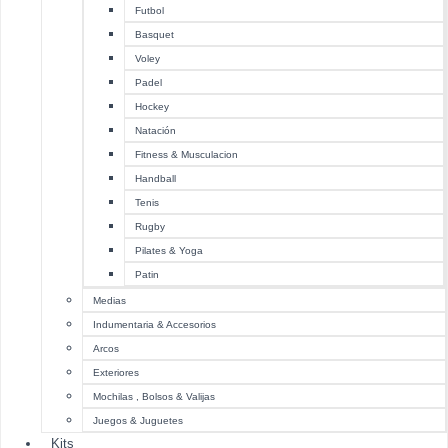
Futbol
Basquet
Voley
Padel
Hockey
Natación
Fitness & Musculacion
Handball
Tenis
Rugby
Pilates & Yoga
Patin
Medias
Indumentaria & Accesorios
Arcos
Exteriores
Mochilas , Bolsos & Valijas
Juegos & Juguetes
Kits