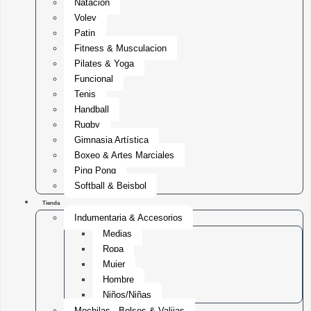
Natación
Voley
Patin
Fitness & Musculacion
Pilates & Yoga
Funcional
Tenis
Handball
Rugby
Gimnasia Artística
Boxeo & Artes Marciales
Ping Pong
Softball & Beisbol
Tienda
Indumentaria & Accesorios
Medias
Ropa
Mujer
Hombre
Niños/Niñas
Mochilas , Bolsos & Valijas