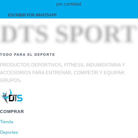
por cantidad.
.
9
ESCRIBIR POR WHATSAPP
9
DTS SPORT
5
,
0
0
h
TODO PARA EL DEPORTE
a
s
PRODUCTOS DEPORTIVOS, FITNESS, INDUMENTARIA Y
t
ACCESORIOS PARA ENTRENAR, COMPETIR Y EQUIPAR
a
GRUPOS.
$
4
.
7
2
COMPRAR
2
Tienda
,
0
Deportes
0