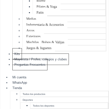
Rugby
Pilates & Yoga
Patin
Medias
Indumentaria & Accesorios
Arcos
Exteriores
Mochilas , Bolsos & Valijas
Juegos & Juguetes
Kits
Mayorista / Profes, colegios y clubes
Preguntas Frecuentes
Mi cuenta
WhatsApp
Tienda
Todos los productos
Deportes
Todos los deportes