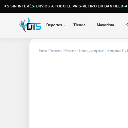
S SIN INTERÉS
•
ENVÍOS A TODO EL PAÍS
•
RETIRO EN BANFIELD
•
ATEN
Deportes
Tienda
Mayorista
K
Inicio
/
Deportes
/
Natación
/
Lentes y antiparras
/ Antiparras Hyd