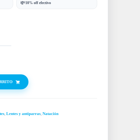
💸
10% off efectivo
ARRITO
tes
,
Lentes y antiparras
,
Natación