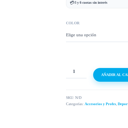
💳
3 y 6 cuotas sin interés
COLOR
AÑADIR AL C
SKU:
N/D
Categorías:
Accesorios y Profes
,
Depor