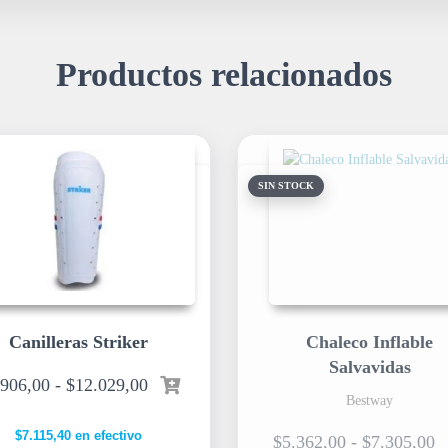
Productos relacionados
SIN STOCK
Canilleras Striker
Chaleco Inflable
Salvavidas
.906,00
-
$
12.029,00
Bestway
$
7.115,40
en efectivo
$
5.362,00
-
$
7.305,00