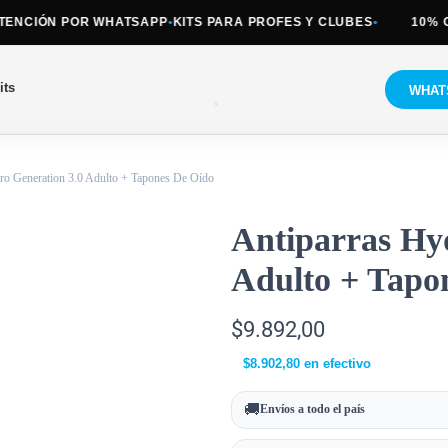
CIÓN POR WHATSAPP
•
KITS PARA PROFES Y CLUBES
•
10% OFF 
its
WHAT
ro Generation 3.0 Adulto + Tapones De Oído
Antiparras Hy
Adulto + Tapo
$
9.892,00
$
8.902,80
en efectivo
🚚
Envíos a todo el país