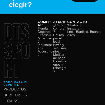
elegir?
DTS
COMPR
AYUDA
CONTACTO
AR
¿Cómo
Whatsapp
Tienda
comprar
Instagram
Deportes
?
Local Banfield, Buenos
Fitness &
Retiros
Aires
SPO
Musculaci
por el
ón
local
Indument
Envio y
aria
seguimie
Accesorio
ntos
s
Medios
RT
de pago
Devoluci
ones y
reintegro
s
TODO PARA EL
DEPORTE
PRODUCTOS
DEPORTIVOS,
FITNESS,