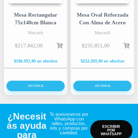
Mesa Rectangular
Mesa Oval Reforzada
75x140cm Blanca
Con Alma de Acero
Mascardi
Mascardi
$
217.842,00
$
235.851,00
$
196.057,80
en efectivo
$
212.265,90
en efectivo
SIN STOCK
SIN STOCK
¿Necesit
Te asesoramos por
WhatsApp con
ás ayuda
talles, productos,
ESCRIBIR
kits y compras por
POR
para
cantidad.
WHATSAPP