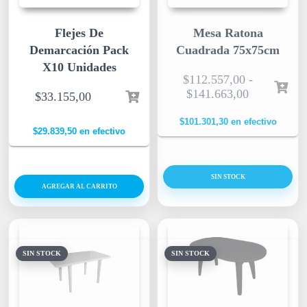
Flejes De
Mesa Ratona
Demarcación Pack
Cuadrada 75x75cm
X10 Unidades
$
112.557,00
-
$
141.663,00
$
33.155,00
$
101.301,30
en efectivo
$
29.839,50
en efectivo
SIN STOCK
AGREGAR AL CARRITO
SIN STOCK
SIN STOCK