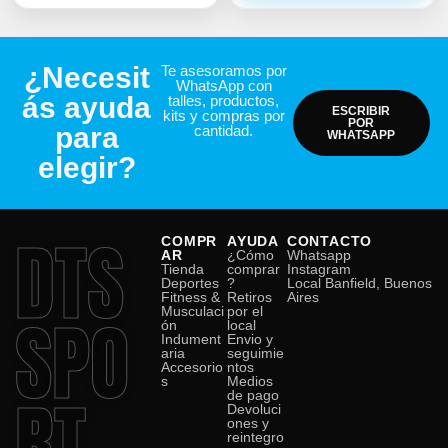
¿Necesit
Te asesoramos por
WhatsApp con
ás ayuda
talles, productos,
ESCRIBIR
kits y compras por
POR
para
cantidad.
WHATSAPP
elegir?
DTS
COMPR
AYUDA
CONTACTO
AR
¿Cómo
Whatsapp
Tienda
comprar
Instagram
Deportes
?
Local Banfield, Buenos
Fitness &
Retiros
Aires
SPO
Musculaci
por el
ón
local
Indument
Envio y
aria
seguimie
Accesorio
ntos
s
Medios
RT
de pago
Devoluci
ones y
reintegro