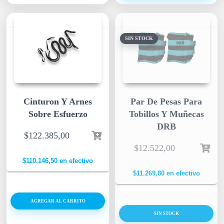
SIN STOCK
Cinturon Y Arnes
Par De Pesas Para
Sobre Esfuerzo
Tobillos Y Muñecas
DRB
$
122.385,00
$
12.522,00
$
110.146,50
en efectivo
$
11.269,80
en efectivo
AGREGAR AL CARRITO
SIN STOCK