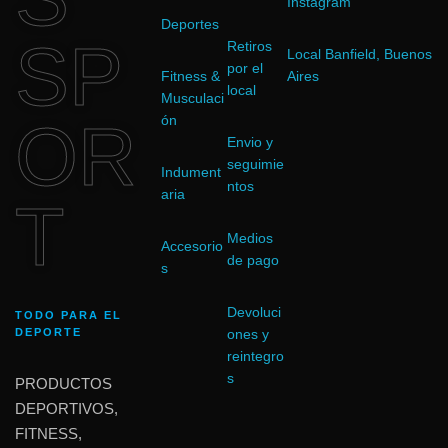
Instagram
Deportes
SP
Retiros
Local Banfield, Buenos
por el
Fitness &
Aires
local
Musculaci
OR
ón
Envio y
seguimie
Indument
ntos
aria
T
Medios
Accesorio
de pago
s
Devoluci
TODO PARA EL
DEPORTE
ones y
reintegro
s
PRODUCTOS
DEPORTIVOS,
FITNESS,