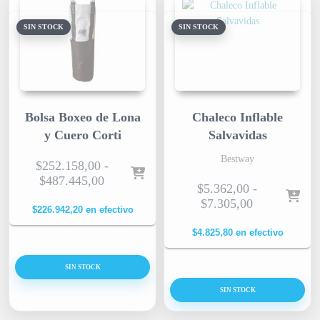
SIN STOCK
SIN STOCK
Bolsa Boxeo de Lona
Chaleco Inflable
y Cuero Corti
Salvavidas
Bestway
$
252.158,00
-
$
487.445,00
$
5.362,00
-
$
7.305,00
$
226.942,20
en efectivo
$
4.825,80
en efectivo
SIN STOCK
SIN STOCK