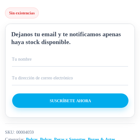
Sin existencias
Dejanos tu email y te notificamos apenas
haya stock disponible.
SUSCRÍBETE AHORA
SKU:
00004059
Categorías:
Bolsas
,
Bolsas, Peras y Soportes
,
Boxeo & Artes