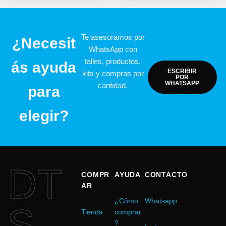
Te asesoramos por
¿Necesit
WhatsApp con
talles, productos,
ás ayuda
ESCRIBIR
kits y compras por
POR
WHATSAPP
cantidad.
para
elegir?
DT
COMPR
AYUDA
CONTACTO
AR
¿Cómo
Whatsapp
S
Tienda
comprar
?