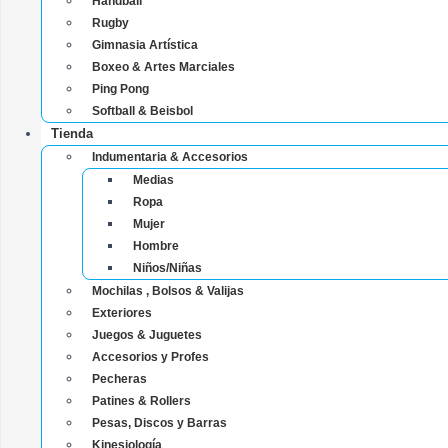
Handball
Rugby
Gimnasia Artística
Boxeo & Artes Marciales
Ping Pong
Softball & Beisbol
Tienda
Indumentaria & Accesorios
Medias
Ropa
Mujer
Hombre
Niños/Niñas
Mochilas , Bolsos & Valijas
Exteriores
Juegos & Juguetes
Accesorios y Profes
Pecheras
Patines & Rollers
Pesas, Discos y Barras
Kinesiología