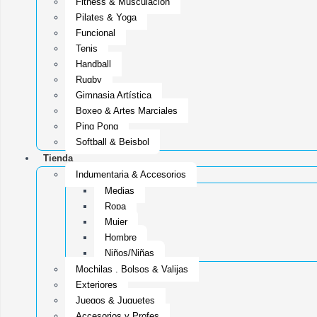
Fitness & Musculacion
Pilates & Yoga
Funcional
Tenis
Handball
Rugby
Gimnasia Artística
Boxeo & Artes Marciales
Ping Pong
Softball & Beisbol
Tienda
Indumentaria & Accesorios
Medias
Ropa
Mujer
Hombre
Niños/Niñas
Mochilas , Bolsos & Valijas
Exteriores
Juegos & Juguetes
Accesorios y Profes