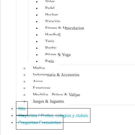
Voley
Padel
Hockey
Natación
Fitness & Musculacion
Handball
Tenis
Rugby
Pilates & Yoga
Patin
Medias
Indumentaria & Accesorios
Arcos
Exteriores
Mochilas , Bolsos & Valijas
Juegos & Juguetes
Kits
Mayorista / Profes, colegios y clubes
Preguntas Frecuentes