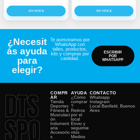
SIN STOCK
SIN STOCK
¿Necesit
Te asesoramos por
WhatsApp con
ás ayuda
talles, productos,
ESCRIBIR
kits y compras por
POR
para
cantidad.
WHATSAPP
elegir?
DTS
COMPR
AYUDA
CONTACTO
AR
¿Cómo
Whatsapp
Tienda
comprar
Instagram
Deportes
?
Local Banfield, Buenos
Fitness &
Retiros
Aires
SPO
Musculaci
por el
ón
local
Indument
Envio y
aria
seguimie
Accesorio
ntos
s
Medios