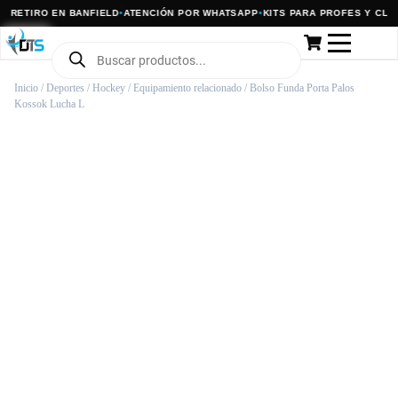
RETIRO EN BANFIELD
•
ATENCIÓN POR WHATSAPP
•
KITS PARA PROFES Y CLUBE
Inicio
/
Deportes
/
Hockey
/
Equipamiento relacionado
/ Bolso Funda Porta Palos
Kossok Lucha L