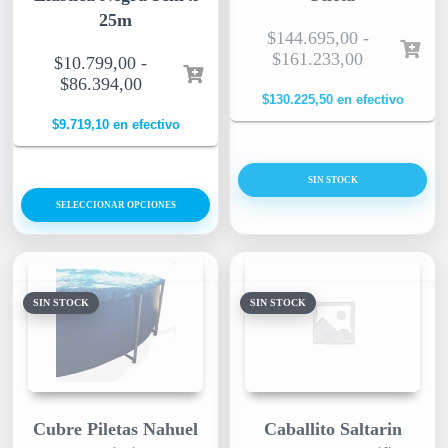
25m
$
144.695,00
-
$
161.233,00
$
10.799,00
-
$
86.394,00
$
130.225,50
en efectivo
$
9.719,10
en efectivo
SIN STOCK
SELECCIONAR OPCIONES
SIN STOCK
SIN STOCK
Cubre Piletas Nahuel
Caballito Saltarin