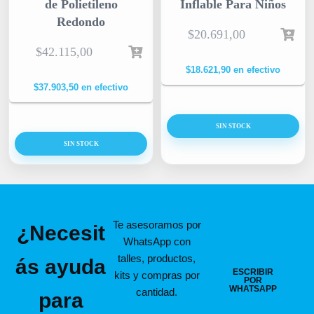
de Polietileno
Inflable Para Niños
Redondo
$
20.691,00
$
42.115,00
$
18.621,90
en efectivo
$
37.903,50
en efectivo
SIN STOCK
SIN STOCK
Te asesoramos por
¿Necesit
WhatsApp con
talles, productos,
ás ayuda
ESCRIBIR
kits y compras por
POR
WHATSAPP
cantidad.
para