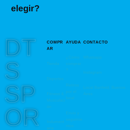
elegir?
DT
COMPR
AYUDA
CONTACTO
AR
¿Cómo
Whatsapp
S
Tienda
comprar
?
Instagram
Deportes
SP
Retiros
Local Banfield, Buenos
por el
Fitness &
Aires
local
Musculaci
OR
ón
Envio y
seguimie
Indument
ntos
aria