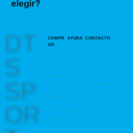
elegir?
DT
COMPR
AYUDA
CONTACTO
AR
¿Cómo
Whatsapp
S
Tienda
comprar
?
Instagram
Deportes
SP
Retiros
Local Banfield, Buenos
por el
Fitness &
Aires
local
Musculaci
OR
ón
Envio y
seguimie
Indument
ntos
aria