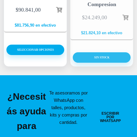
Compresion
$
90.841,00
$
24.249,00
$
81.756,90
en efectivo
$
21.824,10
en efectivo
SELECCIONAR OPCIONES
SIN STOCK
Te asesoramos por
¿Necesit
WhatsApp con
talles, productos,
ás ayuda
ESCRIBIR
kits y compras por
POR
WHATSAPP
cantidad.
para