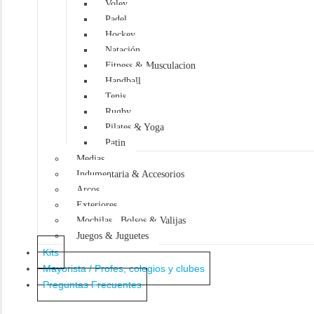
Voley
o
s
Padel
Hockey
Natación
Fitness & Musculacion
Handball
Tenis
Rugby
Pilates & Yoga
Patin
Medias
Indumentaria & Accesorios
Arcos
Exteriores
Mochilas , Bolsos & Valijas
Juegos & Juguetes
Kits
Mayorista / Profes, colegios y clubes
Preguntas Frecuentes