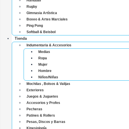
Handball
Rugby
Gimnasia Artística
Boxeo & Artes Marciales
Ping Pong
Softball & Beisbol
Tienda
Indumentaria & Accesorios
Medias
Ropa
Mujer
Hombre
Niños/Niñas
Mochilas , Bolsos & Valijas
Exteriores
Juegos & Juguetes
Accesorios y Profes
Pecheras
Patines & Rollers
Pesas, Discos y Barras
Kinesiología