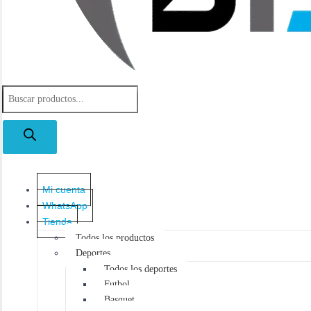
B
ú
s
q
u
e
d
a
Mi cuenta
d
WhatsApp
e
Tienda
p
r
Todos los productos
o
Deportes
d
Todos los deportes
u
Futbol
c
Basquet
t