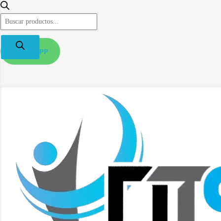
B
ú
s
q
WHATSAPP
u
e
d
a
d
e
p
r
o
d
u
c
t
o
s