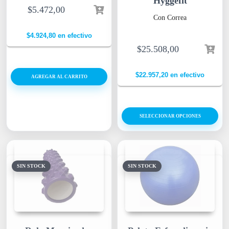
Hyggefit
$
5.472,00
Con Correa
$
4.924,80
en efectivo
$
25.508,00
$
22.957,20
en efectivo
AGREGAR AL CARRITO
SELECCIONAR OPCIONES
SIN STOCK
SIN STOCK