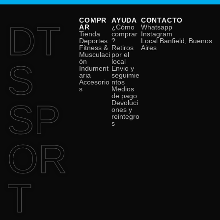
COMPR
AYUDA
CONTACTO
DT
AR
¿Cómo
Whatsapp
Tienda
comprar
Instagram
Deportes
?
Local Banfield, Buenos
Fitness &
Retiros
Aires
Musculaci
por el
ón
local
S
Indument
Envio y
aria
seguimie
Accesorio
ntos
s
Medios
de pago
SP
Devoluci
ones y
reintegro
s
OR
T