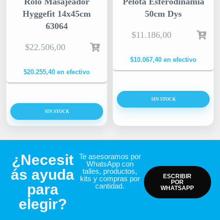
Rolo Masajeador
Pelota Esferodinamia
Hyggefit 14x45cm
50cm Dys
63064
$
11.186,00
$
22.506,00
$
10.067,40
en efectivo
$
20.255,40
en efectivo
SIN STOCK
SIN STOCK
¿Necesit
Te asesoramos por
WhatsApp con
ás ayuda
talles, productos,
ESCRIBIR
kits y compras por
POR
para
cantidad.
WHATSAPP
elegir?