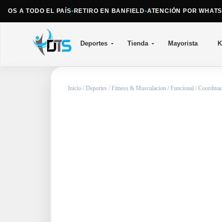
OS A TODO EL PAÍS
•
RETIRO EN BANFIELD
•
ATENCIÓN POR WHATSAP
Deportes
Tienda
Mayorista
K
Inicio
/
Deportes
/
Fitness & Musculacion
/
Funcional
/
Coordinac