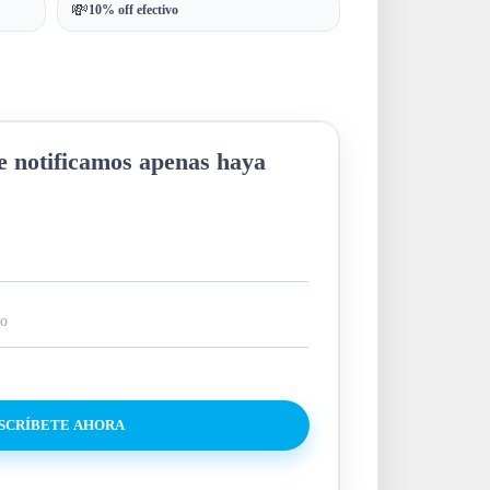
💸
10% off efectivo
te notificamos apenas haya
SCRÍBETE AHORA