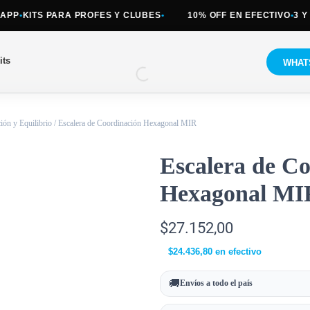
P
•
KITS PARA PROFES Y CLUBES
•
10% OFF EN EFECTIVO
•
3 Y 6 
its
WHAT
ión y Equilibrio
/ Escalera de Coordinación Hexagonal MIR
Escalera de C
Hexagonal MI
$
27.152,00
$
24.436,80
en efectivo
🚚
Envíos a todo el país