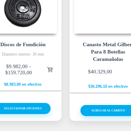
Discos de Fundición
Canasto Metal Gilbe
Para 8 Botellas
Diámetro interno: 30 mm
Caramañolas
$
9.982,00
-
$
40.329,00
$
159.720,00
$
8.983,80
en efectivo
$
36.296,10
en efectivo
SELECCIONAR OPCIONES
AGREGAR AL CARRITO