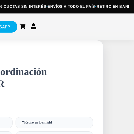
CUOTAS SIN INTERÉS
•
ENVÍOS A TODO EL PAÍS
•
RETIRO EN BANFIELD
SAPP
oordinación
R
📍
Retiro en Banfield