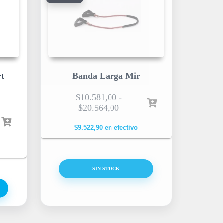
rt
Banda Larga Mir
$
10.581,00
-
$
20.564,00
$
9.522,90
en efectivo
SIN STOCK