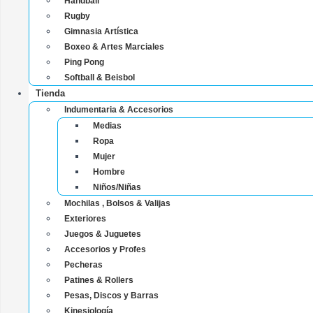
Handball
Rugby
Gimnasia Artística
Boxeo & Artes Marciales
Ping Pong
Softball & Beisbol
Tienda
Indumentaria & Accesorios
Medias
Ropa
Mujer
Hombre
Niños/Niñas
Mochilas , Bolsos & Valijas
Exteriores
Juegos & Juguetes
Accesorios y Profes
Pecheras
Patines & Rollers
Pesas, Discos y Barras
Kinesiología