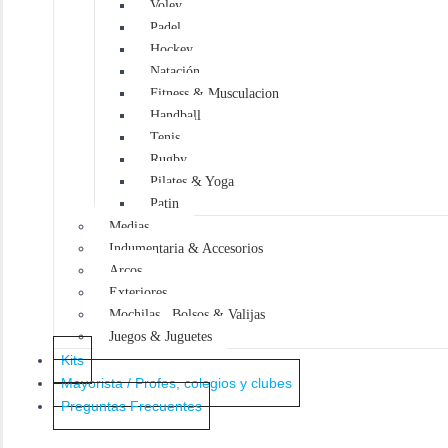
Voley
o
s
Padel
Hockey
Natación
Fitness & Musculacion
Handball
Tenis
Rugby
Pilates & Yoga
Patin
Medias
Indumentaria & Accesorios
Arcos
Exteriores
Mochilas , Bolsos & Valijas
Juegos & Juguetes
Kits
Mayorista / Profes, colegios y clubes
Preguntas Frecuentes