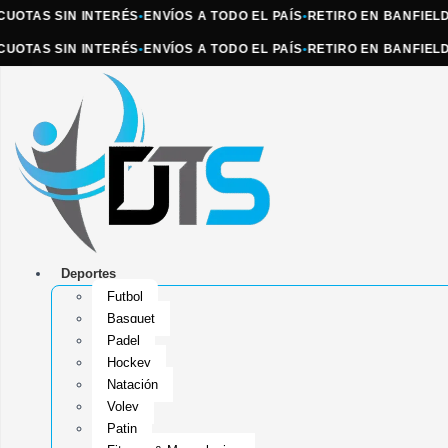
AS SIN INTERÉS
•
ENVÍOS A TODO EL PAÍS
•
RETIRO EN BANFIELD
•
ATE
AS SIN INTERÉS
•
ENVÍOS A TODO EL PAÍS
•
RETIRO EN BANFIELD
•
ATE
Deportes
Futbol
Basquet
Padel
Hockey
Natación
Voley
Patin