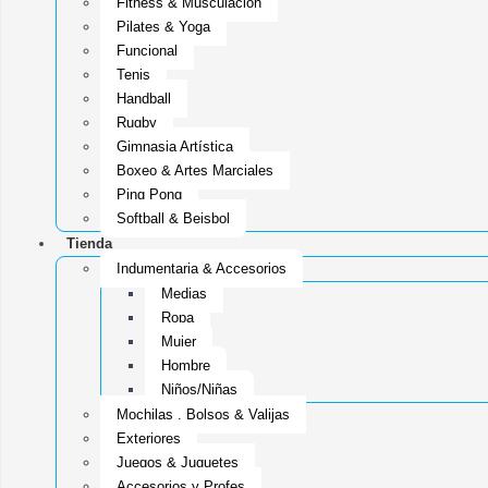
Fitness & Musculacion
Pilates & Yoga
Funcional
Tenis
Handball
Rugby
Gimnasia Artística
Boxeo & Artes Marciales
Ping Pong
Softball & Beisbol
Tienda
Indumentaria & Accesorios
Medias
Ropa
Mujer
Hombre
Niños/Niñas
Mochilas , Bolsos & Valijas
Exteriores
Juegos & Juguetes
Accesorios y Profes