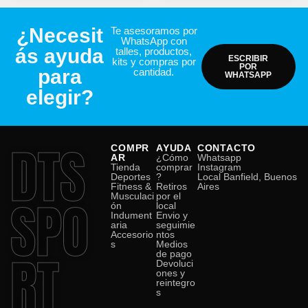
¿Necesit
Te asesoramos por
WhatsApp con
ás ayuda
talles, productos,
ESCRIBIR
kits y compras por
POR
para
cantidad.
WHATSAPP
elegir?
DTS
COMPR
AYUDA
CONTACTO
AR
¿Cómo
Whatsapp
Tienda
comprar
Instagram
Deportes
?
Local Banfield, Buenos
Fitness &
Retiros
Aires
SPO
Musculaci
por el
ón
local
Indument
Envio y
aria
seguimie
Accesorio
ntos
s
Medios
RT
de pago
Devoluci
ones y
reintegro
s