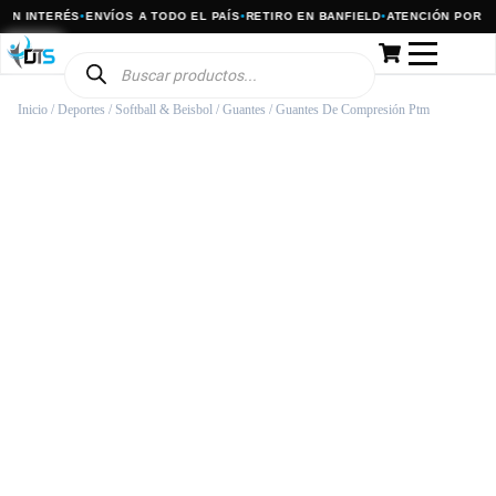
N INTERÉS
•
ENVÍOS A TODO EL PAÍS
•
RETIRO EN BANFIELD
•
ATENCIÓN POR WH
Inicio
/
Deportes
/
Softball & Beisbol
/
Guantes
/ Guantes De Compresión Ptm