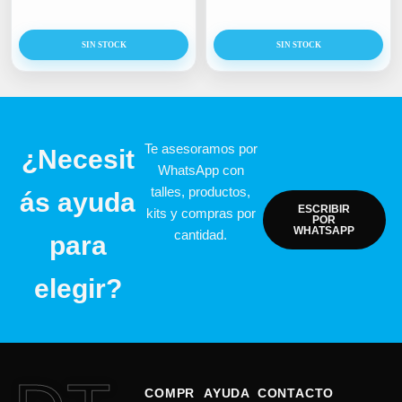
SIN STOCK
SIN STOCK
Te asesoramos por
¿Necesit
WhatsApp con
talles, productos,
ás ayuda
ESCRIBIR
kits y compras por
POR
WHATSAPP
cantidad.
para
elegir?
COMPR
AYUDA
CONTACTO