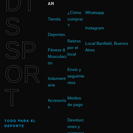
DT
AR
¿Cómo
Whatsapp
S
Tienda
comprar
?
Instagram
Deportes
SP
Retiros
Local Banfield, Buenos
por el
Fitness &
Aires
local
Musculaci
OR
ón
Envio y
seguimie
Indument
ntos
aria
T
Medios
Accesorio
de pago
s
Devoluci
TODO PARA EL
DEPORTE
ones y