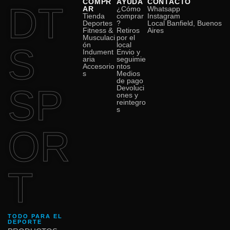
COMPR
AYUDA
CONTACTO
DT
AR
¿Cómo
Whatsapp
Tienda
comprar
Instagram
Deportes
?
Local Banfield, Buenos
Fitness &
Retiros
Aires
Musculaci
por el
ón
local
S
Indument
Envio y
aria
seguimie
Accesorio
ntos
s
Medios
de pago
SP
Devoluci
ones y
reintegro
s
OR
T
TODO PARA EL
DEPORTE