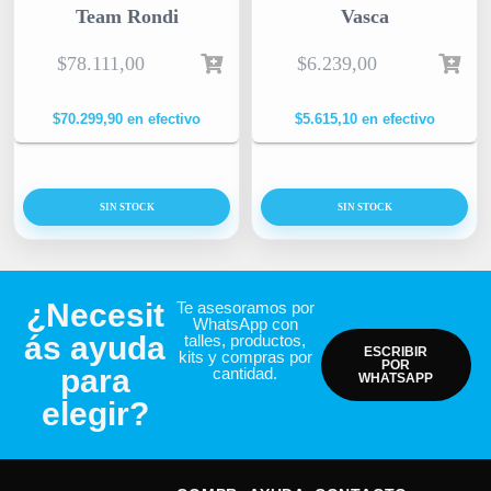
Team Rondi
Vasca
$
78.111,00
$
6.239,00
$
70.299,90
en efectivo
$
5.615,10
en efectivo
SIN STOCK
SIN STOCK
¿Necesit
Te asesoramos por
WhatsApp con
ás ayuda
talles, productos,
ESCRIBIR
kits y compras por
POR
para
cantidad.
WHATSAPP
elegir?