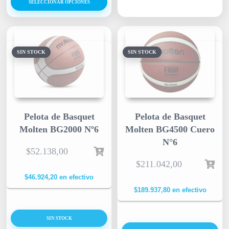
SELECCIONAR OPCIONES
SIN STOCK
SIN STOCK
Pelota de Basquet
Pelota de Basquet
Molten BG2000 Nº6
Molten BG4500 Cuero
N°6
$
52.138,00
$
211.042,00
$
46.924,20
en efectivo
$
189.937,80
en efectivo
SIN STOCK