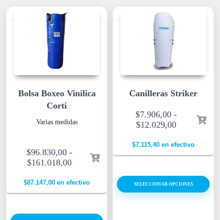
Bolsa Boxeo Vinilica
Canilleras Striker
Corti
$
7.906,00
-
Varias medidas
$
12.029,00
$
7.115,40
en efectivo
$
96.830,00
-
$
161.018,00
$
87.147,00
en efectivo
SELECCIONAR OPCIONES