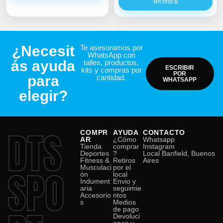
SIN STOCK
¿Necesit
Te asesoramos por
WhatsApp con
ás ayuda
talles, productos,
ESCRIBIR
kits y compras por
POR
para
cantidad.
WHATSAPP
elegir?
DTS
COMPR
AYUDA
CONTACTO
AR
¿Cómo
Whatsapp
Tienda
comprar
Instagram
Deportes
?
Local Banfield, Buenos
Fitness &
Retiros
Aires
SPO
Musculaci
por el
ón
local
Indument
Envio y
aria
seguimie
Accesorio
ntos
s
Medios
de pago
Devoluci