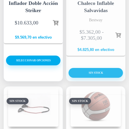
Inflador Doble Acción
Chaleco Inflable
Striker
Salvavidas
Bestway
$
10.633,00
$
5.362,00
-
$
9.569,70
en efectivo
$
7.305,00
$
4.825,80
en efectivo
SELECCIONAR OPCIONES
SIN STOCK
SIN STOCK
SIN STOCK