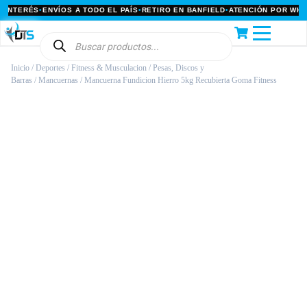
NTERÉS
•
ENVÍOS A TODO EL PAÍS
•
RETIRO EN BANFIELD
•
ATENCIÓN POR WHATS
Inicio
/
Deportes
/
Fitness & Musculacion
/
Pesas, Discos y
Barras
/
Mancuernas
/ Mancuerna Fundicion Hierro 5kg Recubierta Goma Fitness