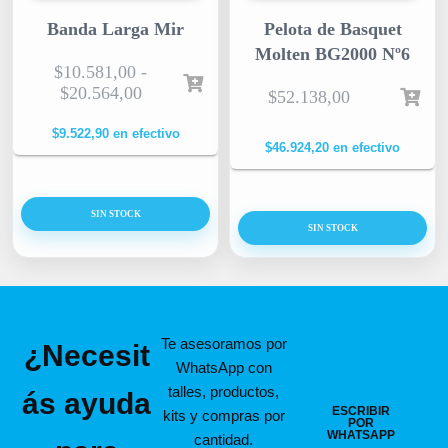
Banda Larga Mir
Pelota de Basquet
Molten BG2000 Nº6
$
10.581,00
-
$
20.564,00
$
52.138,00
$
9.522,90
en efectivo
$
46.924,20
en efectivo
SIN STOCK
SIN STOCK
Te asesoramos por
¿Necesit
WhatsApp con
talles, productos,
ás ayuda
ESCRIBIR
kits y compras por
POR
WHATSAPP
cantidad.