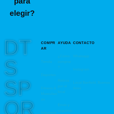
para
elegir?
DT
COMPR
AYUDA
CONTACTO
AR
¿Cómo
Whatsapp
S
Tienda
comprar
?
Instagram
Deportes
SP
Retiros
Local Banfield, Buenos
por el
Fitness &
Aires
local
Musculaci
OR
ón
Envio y
seguimie
Indument