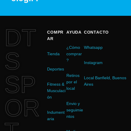
DT
COMPR
AYUDA
CONTACTO
AR
¿Cómo
Whatsapp
S
Tienda
comprar
?
Instagram
Deportes
SP
Retiros
Local Banfield, Buenos
por el
Fitness &
Aires
local
Musculaci
OR
ón
Envio y
seguimie
Indument
ntos
aria