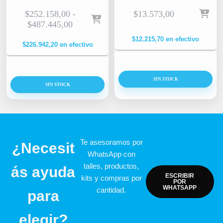
$
252.158,00
-
$
13.573,00
$
487.445,00
$
12.215,70
en efectivo
$
226.942,20
en efectivo
SIN STOCK
SIN STOCK
Te asesoramos por
¿Necesit
WhatsApp con
talles, productos,
ás ayuda
ESCRIBIR
kits y compras por
POR
WHATSAPP
cantidad.
para
elegir?