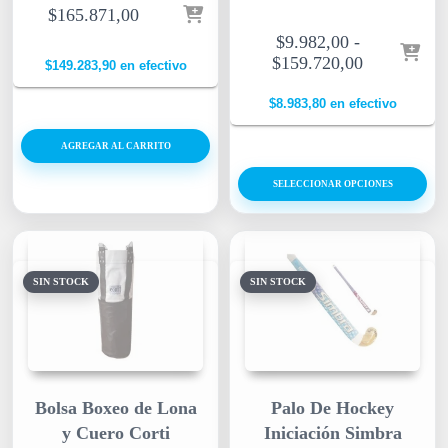
$
165.871,00
$
9.982,00
-
$
159.720,00
$
149.283,90
en efectivo
$
8.983,80
en efectivo
AGREGAR AL CARRITO
SELECCIONAR OPCIONES
SIN STOCK
SIN STOCK
Bolsa Boxeo de Lona
Palo De Hockey
y Cuero Corti
Iniciación Simbra