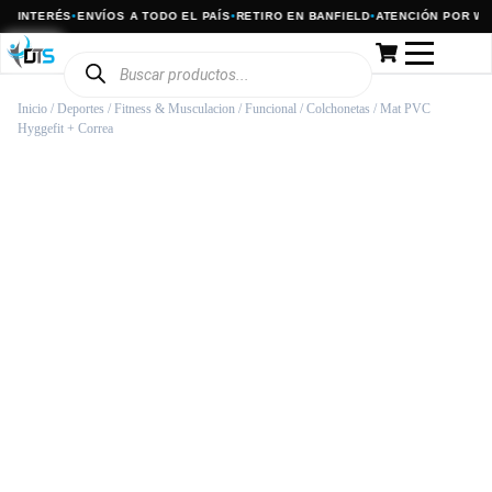
INTERÉS
•
ENVÍOS A TODO EL PAÍS
•
RETIRO EN BANFIELD
•
ATENCIÓN POR WHAT
Inicio
/
Deportes
/
Fitness & Musculacion
/
Funcional
/
Colchonetas
/ Mat PVC
Hyggefit + Correa