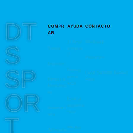
DT
COMPR
AYUDA
CONTACTO
AR
¿Cómo
Whatsapp
S
Tienda
comprar
?
Instagram
Deportes
SP
Retiros
Local Banfield, Buenos
por el
Fitness &
Aires
local
Musculaci
OR
ón
Envio y
seguimie
Indument
ntos
aria
T
Medios
Accesorio