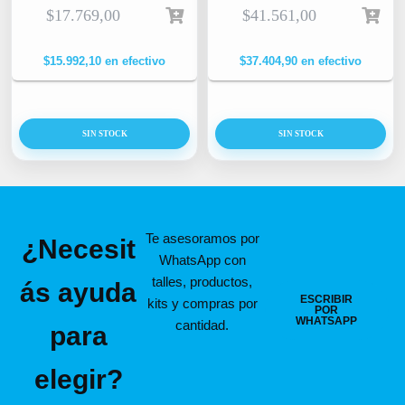
$
17.769,00
$
41.561,00
$
15.992,10
en efectivo
$
37.404,90
en efectivo
SIN STOCK
SIN STOCK
Te asesoramos por
¿Necesit
WhatsApp con
talles, productos,
ás ayuda
ESCRIBIR
kits y compras por
POR
WHATSAPP
cantidad.
para
elegir?