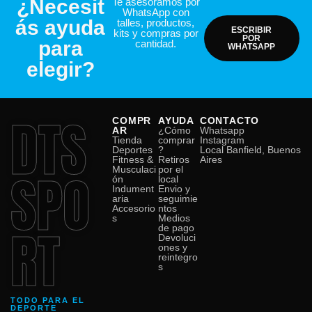
¿Necesit
Te asesoramos por
WhatsApp con
ás ayuda
talles, productos,
ESCRIBIR
kits y compras por
POR
para
cantidad.
WHATSAPP
elegir?
DTS
COMPR
AYUDA
CONTACTO
AR
¿Cómo
Whatsapp
Tienda
comprar
Instagram
Deportes
?
Local Banfield, Buenos
Fitness &
Retiros
Aires
SPO
Musculaci
por el
ón
local
Indument
Envio y
aria
seguimie
Accesorio
ntos
s
Medios
RT
de pago
Devoluci
ones y
reintegro
s
TODO PARA EL
DEPORTE