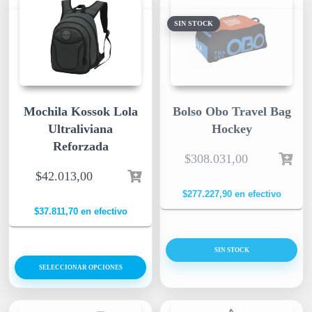
SIN STOCK
Mochila Kossok Lola
Bolso Obo Travel Bag
Ultraliviana
Hockey
Reforzada
$
308.031,00
$
42.013,00
$
277.227,90
en efectivo
$
37.811,70
en efectivo
SIN STOCK
SELECCIONAR OPCIONES