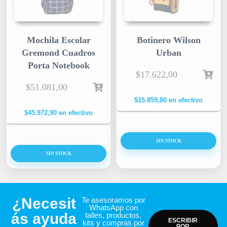
Mochila Escolar
Botinero Wilson
Gremond Cuadros
Urban
Porta Notebook
$
17.622,00
$
51.081,00
$
15.859,80
en efectivo
$
45.972,90
en efectivo
SIN STOCK
SIN STOCK
¿Necesit
Te asesoramos por
WhatsApp con
ás ayuda
talles, productos,
ESCRIBIR
kits y compras por
POR