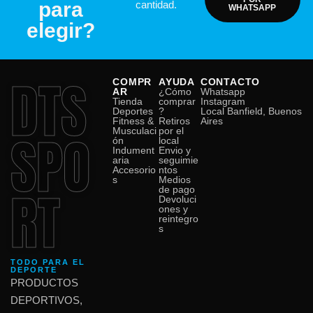
para
cantidad.
WHATSAPP
elegir?
DTS
COMPR
AYUDA
CONTACTO
AR
¿Cómo
Whatsapp
Tienda
comprar
Instagram
Deportes
?
Local Banfield, Buenos
Fitness &
Retiros
Aires
SPO
Musculaci
por el
ón
local
Indument
Envio y
aria
seguimie
Accesorio
ntos
s
Medios
RT
de pago
Devoluci
ones y
reintegro
s
TODO PARA EL
DEPORTE
PRODUCTOS
DEPORTIVOS,