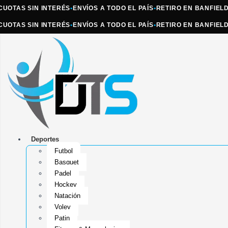
AS SIN INTERÉS
•
ENVÍOS A TODO EL PAÍS
•
RETIRO EN BANFIELD
•
ATE
AS SIN INTERÉS
•
ENVÍOS A TODO EL PAÍS
•
RETIRO EN BANFIELD
•
ATE
Deportes
Futbol
Basquet
Padel
Hockey
Natación
Voley
Patin