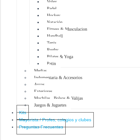
Voley
o
s
Padel
Hockey
Natación
Fitness & Musculacion
Handball
Tenis
Rugby
Pilates & Yoga
Patin
Medias
Indumentaria & Accesorios
Arcos
Exteriores
Mochilas , Bolsos & Valijas
Juegos & Juguetes
Kits
Mayorista / Profes, colegios y clubes
Preguntas Frecuentes