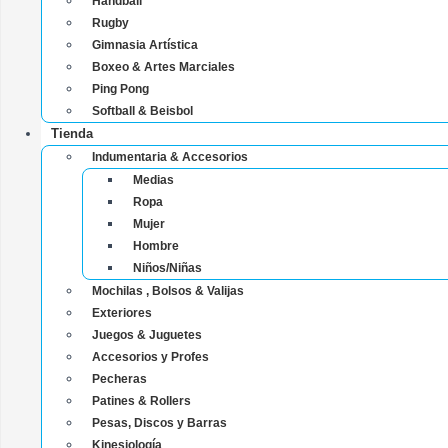
Handball
Rugby
Gimnasia Artística
Boxeo & Artes Marciales
Ping Pong
Softball & Beisbol
Tienda
Indumentaria & Accesorios
Medias
Ropa
Mujer
Hombre
Niños/Niñas
Mochilas , Bolsos & Valijas
Exteriores
Juegos & Juguetes
Accesorios y Profes
Pecheras
Patines & Rollers
Pesas, Discos y Barras
Kinesiología