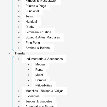
Fitness & Musculacion
Pilates & Yoga
Funcional
Tenis
Handball
Rugby
Gimnasia Artística
Boxeo & Artes Marciales
Ping Pong
Softball & Beisbol
Tienda
Indumentaria & Accesorios
Medias
Ropa
Mujer
Hombre
Niños/Niñas
Mochilas , Bolsos & Valijas
Exteriores
Juegos & Juguetes
Accesorios y Profes