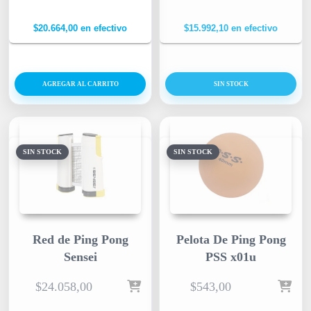
$
20.664,00
en efectivo
$
15.992,10
en efectivo
AGREGAR AL CARRITO
SIN STOCK
SIN STOCK
SIN STOCK
Red de Ping Pong
Pelota De Ping Pong
Sensei
PSS x01u
$
24.058,00
$
543,00