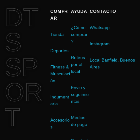
DT
COMPR
AYUDA
CONTACTO
AR
¿Cómo
Whatsapp
S
Tienda
comprar
?
Instagram
Deportes
SP
Retiros
Local Banfield, Buenos
por el
Fitness &
Aires
local
Musculaci
OR
ón
Envio y
seguimie
Indument
ntos
aria
T
Medios
Accesorio
de pago
s