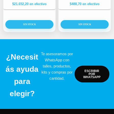
$
21.652,20
en efectivo
$
488,70
en efectivo
SIN STOCK
SIN STOCK
Te asesoramos por
¿Necesit
WhatsApp con
talles, productos,
ás ayuda
ESCRIBIR
kits y compras por
POR
WHATSAPP
cantidad.
para
elegir?