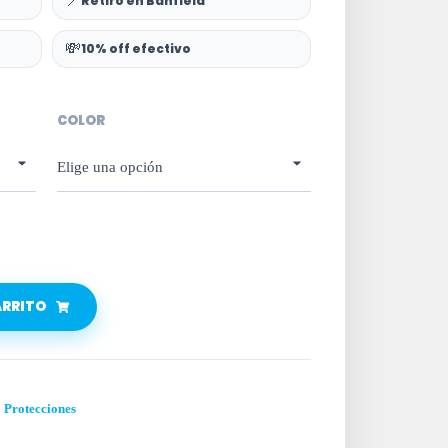
📍
Retiro en Banfield
💸
10% off efectivo
COLOR
ARRITO
,
Protecciones