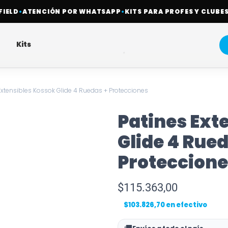
D
•
ATENCIÓN POR WHATSAPP
•
KITS PARA PROFES Y CLUBES
•
Kits
Extensibles Kossok Glide 4 Ruedas + Protecciones
Patines Ext
Glide 4 Rued
Proteccione
$
115.363,00
$
103.826,70
en efectivo