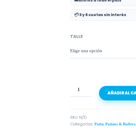
🚚
Envíos a todo el país
💳
3 y 6 cuotas sin interés
TALLE
AÑADIR AL C
SKU:
N/D
Categorías:
,
Patin
Patines & Rollers