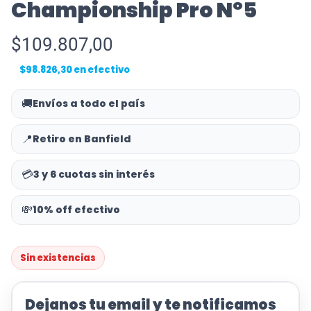
Championship Pro Nº5
$
109.807,00
$
98.826,30
en efectivo
🚚
Envíos a todo el país
📍
Retiro en Banfield
💳
3 y 6 cuotas sin interés
💸
10% off efectivo
Sin existencias
Dejanos tu email y te notificamos