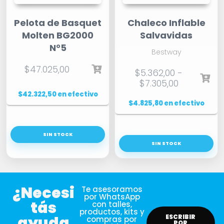
Pelota de Basquet
Chaleco Inflable
Molten BG2000
Salvavidas
N°5
Bestway
$
47.025,00
$
5.362,00
-
$
7.305,00
$
42.322,50
en efectivo
$
4.825,80
en efectivo
SIN STOCK
SIN STOCK
¿Necesi
Te asesoramos
por WhatsApp
tás
con talles,
productos, kits y
ayuda
ESCRIBIR
compras por
POR