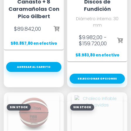
Canasto + 8
Discos de
Caramañolas Con
Fundición
Pico Gilbert
Diámetro interno: 30
mm
$
89.842,00
$
9.982,00
-
$
159.720,00
$
80.857,80
en efectivo
$
8.983,80
en efectivo
AGREGAR AL CARRITO
SELECCIONAR OPCIONES
SIN STOCK
SIN STOCK