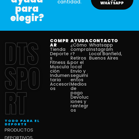
cantidad.
WHATSAPP
para
elegir?
DTS
COMPR
AYUDA
CONTACTO
AR
¿Cómo
Whatsapp
Tienda
compra
Instagram
Deporte
r?
Local Banfield,
s
Retiros
Buenos Aires
Fitness &
por el
SPO
Muscula
local
ción
Envio y
Indumen
seguimi
taria
entos
Accesori
Medios
RT
os
de
pago
Devoluc
iones y
reintegr
os
TODO PARA EL
DEPORTE
PRODUCTOS
DEPORTIVOS,