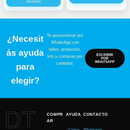
SIN STOCK
Te asesoramos por
¿Necesit
WhatsApp con
talles, productos,
ás ayuda
ESCRIBIR
kits y compras por
POR
WHATSAPP
cantidad.
para
elegir?
DT
COMPR
AYUDA
CONTACTO
AR
¿Cómo
Whatsapp