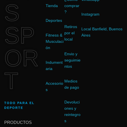
S
Tienda
comprar
?
Instagram
Deportes
SP
Retiros
Local Banfield, Buenos
por el
Fitness &
Aires
local
Musculaci
OR
ón
Envio y
seguimie
Indument
ntos
aria
T
Medios
Accesorio
de pago
s
Devoluci
TODO PARA EL
DEPORTE
ones y
reintegro
s
PRODUCTOS