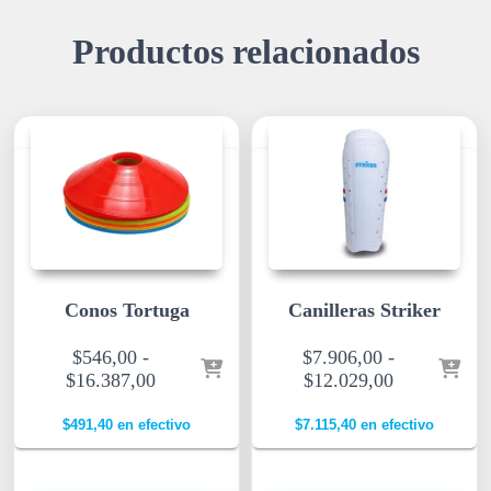
Productos relacionados
Conos Tortuga
Canilleras Striker
$
546,00
-
$
7.906,00
-
$
16.387,00
$
12.029,00
$
491,40
en efectivo
$
7.115,40
en efectivo