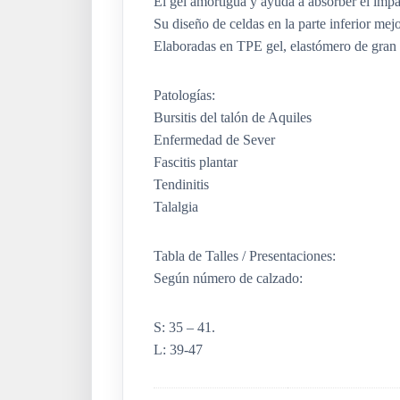
El gel amortigua y ayuda a absorber el impa
Su diseño de celdas en la parte inferior mej
Elaboradas en TPE gel, elastómero de gran 
Patologías:
Bursitis del talón de Aquiles
Enfermedad de Sever
Fascitis plantar
Tendinitis
Talalgia
Tabla de Talles / Presentaciones:
Según número de calzado:
S: 35 – 41.
L: 39-47