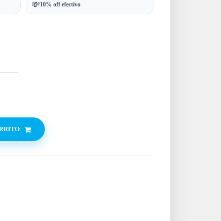
💸
10% off efectivo
ARRITO