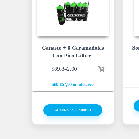
Canasto + 8 Caramañolas
So
Con Pico Gilbert
$
89.842,00
$
80.857,80
en efectivo
AGREGAR AL CARRITO