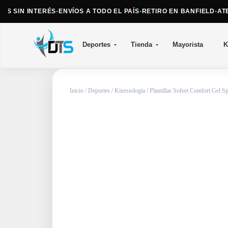
 SIN INTERÉS
•
ENVÍOS A TODO EL PAÍS
•
RETIRO EN BANFIELD
•
ATENC
Deportes
Tienda
Mayorista
K
Inicio
/
Deportes
/
Kinesiología
/ Plantillas Sofeet Comfort Gel S