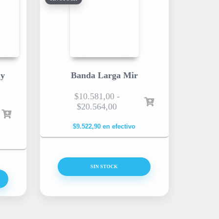
 y
Banda Larga Mir
$
10.581,00
-
$
20.564,00
$
9.522,90
en efectivo
SIN STOCK