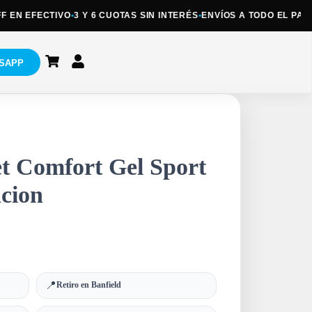
N EFECTIVO
•
3 Y 6 CUOTAS SIN INTERÉS
•
ENVÍOS A TODO EL PAÍS
•
RE
SAPP
eet Comfort Gel Sport
cion
📍
Retiro en Banfield