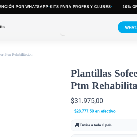
IÓN POR WHATSAPP
•
KITS PARA PROFES Y CLUBES
•
10% OFF E
its
WHAT
port Ptm Rehabilitacion
Plantillas Sof
Ptm Rehabilita
$
31.975,00
$
28.777,50
en efectivo
🚚
Envíos a todo el país