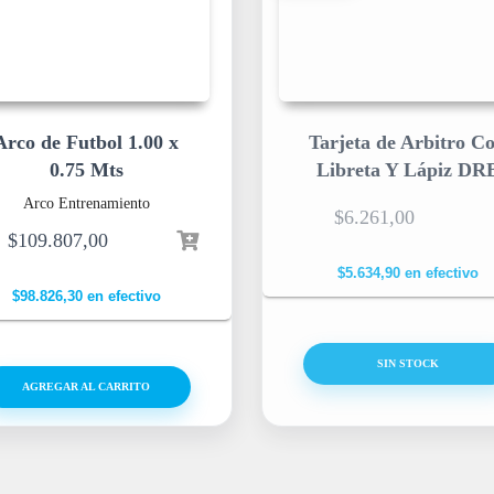
Arco de Futbol 1.00 x
Tarjeta de Arbitro C
0.75 Mts
Libreta Y Lápiz DR
Arco Entrenamiento
$
6.261,00
$
109.807,00
$
5.634,90
en efectivo
$
98.826,30
en efectivo
SIN STOCK
AGREGAR AL CARRITO