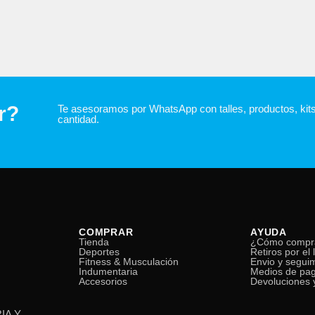
r?
Te asesoramos por WhatsApp con talles, productos, kit
cantidad.
COMPRAR
AYUDA
Tienda
¿Cómo compr
Deportes
Retiros por el 
Fitness & Musculación
Envio y segui
Indumentaria
Medios de pa
Accesorios
Devoluciones y
IA Y