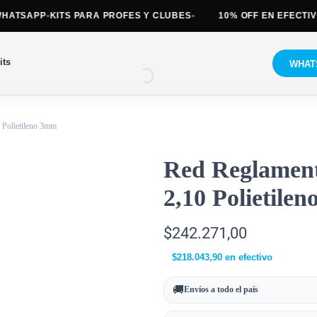
ATSAPP
•
KITS PARA PROFES Y CLUBES
•
10% OFF EN EFECTIVO
•
its
WHAT
 Polietileno 3mm
Red Reglament
2,10 Polietile
$
242.271,00
$
218.043,90
en efectivo
🚚
Envíos a todo el país