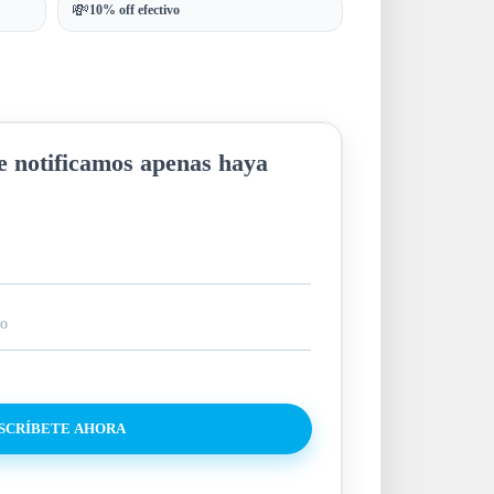
💸
10% off efectivo
te notificamos apenas haya
SCRÍBETE AHORA