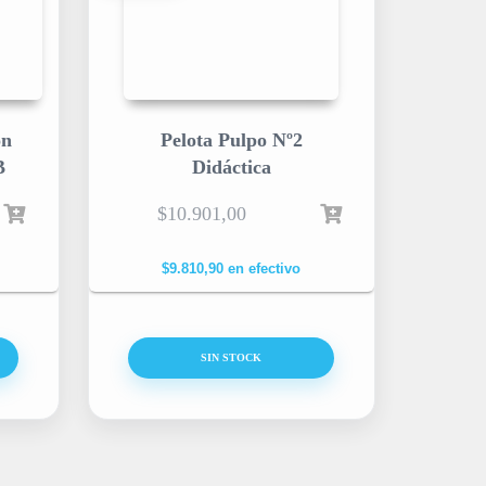
on
Pelota Pulpo Nº2
B
Didáctica
$
10.901,00
$
9.810,90
en efectivo
SIN STOCK