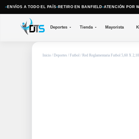
•
ENVÍOS A TODO EL PAÍS
•
RETIRO EN BANFIELD
•
ATENCIÓN POR WH
Deportes
Tienda
Mayorista
K
Inicio
/
Deportes
/
Futbol
/ Red Reglamentaria Futbol 5,60 X 2,10