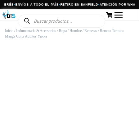
RÉS
•
ENVÍOS A TODO EL PAÍS
•
RETIRO EN BANFIELD
•
ATENCIÓN POR WHATSAPP
Inicio
/
Indumentaria & Accesorios
/
Ropa
/
Hombre
/
Remeras
/ Remera Termica
Manga Corta Adultos Yakka