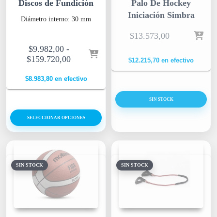
Discos de Fundición
Palo De Hockey
Iniciación Simbra
Diámetro interno: 30 mm
$
13.573,00
$
9.982,00
-
$
159.720,00
$
12.215,70
en efectivo
$
8.983,80
en efectivo
SIN STOCK
SELECCIONAR OPCIONES
SIN STOCK
SIN STOCK