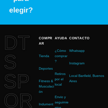
elegir?
DT
COMPR
AYUDA
CONTACTO
AR
¿Cómo
Whatsapp
S
Tienda
comprar
?
Instagram
Deportes
SP
Retiros
Local Banfield, Buenos
por el
Fitness &
Aires
local
Musculaci
OR
ón
Envio y
seguimie
Indument
ntos