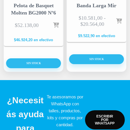
Pelota de Basquet
Banda Larga Mir
Molten BG2000 Nº6
$
10.581,00
-
$
20.564,00
$
52.138,00
$
9.522,90
en efectivo
$
46.924,20
en efectivo
SIN STOCK
SIN STOCK
Te asesoramos por
¿Necesit
WhatsApp con
talles, productos,
ás ayuda
ESCRIBIR
kits y compras por
POR
WHATSAPP
cantidad.
para