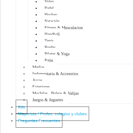
Voley
o
s
Padel
Hockey
Natación
Fitness & Musculacion
Handball
Tenis
Rugby
Pilates & Yoga
Patin
Medias
Indumentaria & Accesorios
Arcos
Exteriores
Mochilas , Bolsos & Valijas
Juegos & Juguetes
Kits
Mayorista / Profes, colegios y clubes
Preguntas Frecuentes