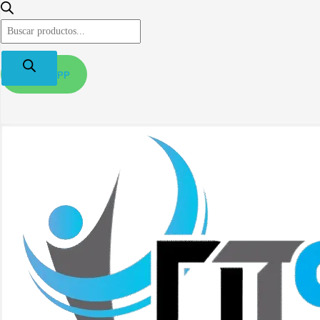
B
ú
s
q
WHATSAPP
u
e
d
a
d
e
p
r
o
d
u
c
t
o
s