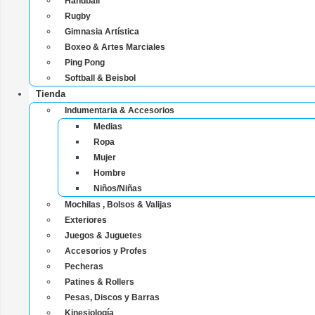
Handball
Rugby
Gimnasia Artística
Boxeo & Artes Marciales
Ping Pong
Softball & Beisbol
Tienda
Indumentaria & Accesorios
Medias
Ropa
Mujer
Hombre
Niños/Niñas
Mochilas , Bolsos & Valijas
Exteriores
Juegos & Juguetes
Accesorios y Profes
Pecheras
Patines & Rollers
Pesas, Discos y Barras
Kinesiología