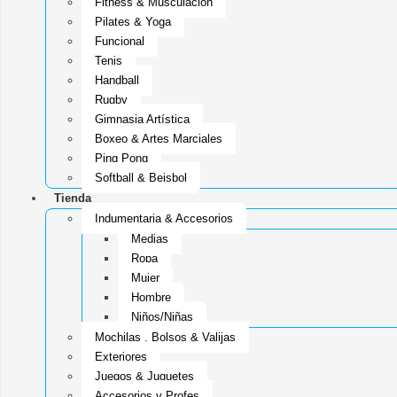
Fitness & Musculacion
Pilates & Yoga
Funcional
Tenis
Handball
Rugby
Gimnasia Artística
Boxeo & Artes Marciales
Ping Pong
Softball & Beisbol
Tienda
Indumentaria & Accesorios
Medias
Ropa
Mujer
Hombre
Niños/Niñas
Mochilas , Bolsos & Valijas
Exteriores
Juegos & Juguetes
Accesorios y Profes